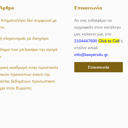
 Άρθρα
Επικοινωνία
 Κτηματολόγιο δεν συμφωνεί με
Αν σας ενδιαφέρει να
ητο
εγγραφείτε στον κατάλογο
μας καλέστε μας στο
 κληρονομιάς με δικηγόρο
2104447600
Click to Call
ή
στείλτε email
βλημα που μπλοκάρει την αγορά
info@lawyers4u.gr.
υ
Επικοινωνία
ορική αναδρομή στην προστασία
σικών προσώπων έναντι της
γασίας δεδομένων προσωπικού
ήρα στην Ευρώπη