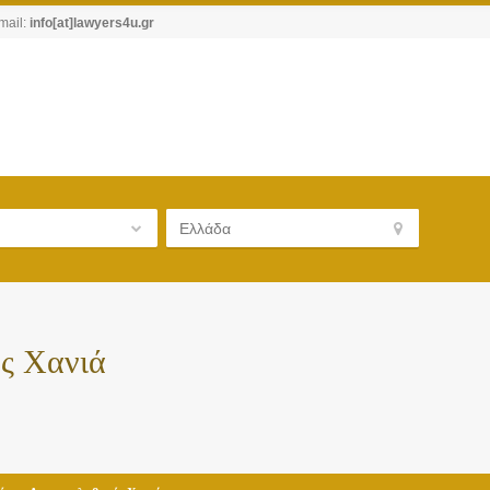
mail:
info[at]lawyers4u.gr
ς Χανιά