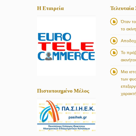
Η Εταιρεία
Τελευταία
Όταν το
το ακίν
Αποδοχή
Το πρό
ακινήτο
Μια ιστ
των φυ
επεξερ
Πιστοποιημένο Μέλος
χαρακτ