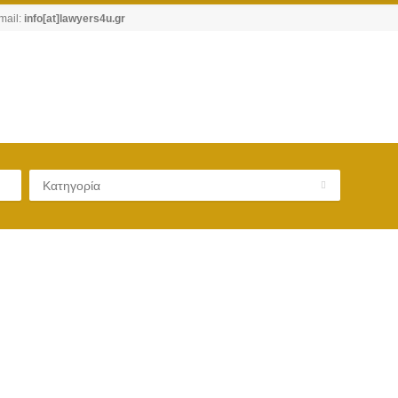
mail:
info[at]lawyers4u.gr
Κατηγορία