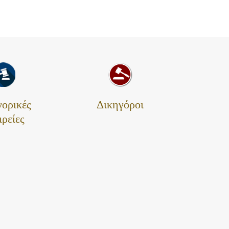
γορικές
Δικηγόροι
ιρείες