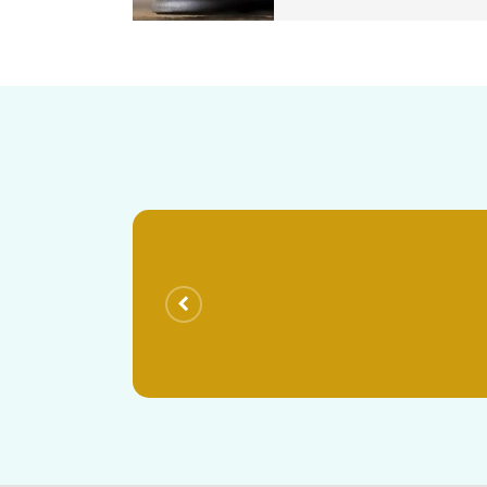
και εξώδικων εγγράφων στους αντ
τίτλων, όπως κατασχέσεις κινητώ
καθώς και την εμπειρία για τη 
μας βρείτε πρόθυμους να διεκπε