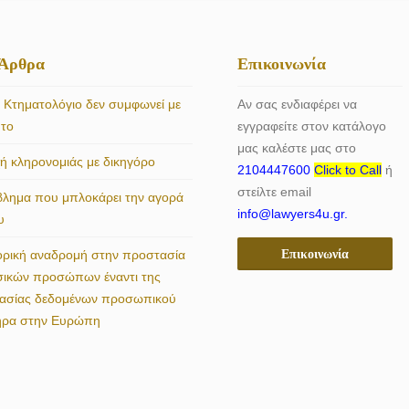
 Άρθρα
Επικοινωνία
 Κτηματολόγιο δεν συμφωνεί με
Αν σας ενδιαφέρει να
ητο
εγγραφείτε στον κατάλογο
μας καλέστε μας στο
 κληρονομιάς με δικηγόρο
2104447600
Click to Call
ή
στείλτε email
βλημα που μπλοκάρει την αγορά
info@lawyers4u.gr.
υ
Επικοινωνία
ορική αναδρομή στην προστασία
σικών προσώπων έναντι της
γασίας δεδομένων προσωπικού
ήρα στην Ευρώπη