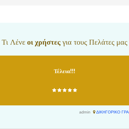
ιδίκους του πελάτη μας και προβαίνουμε σε αναγκαστικές εκτελέσεις εκτελεστών
ν, ακινήτων, μετοχών, αφαιρέσεις κινητών, κ.α. Διαθέτουμε την υλικοτεχνική υποδομ
διεκπεραίωση των υποθέσεων. Σε περίπτωση που επιθυμείτε την συνεργασία μας θα
ραιώσουμε οτιδήποτε μας ανατεθεί.
Τι Λένε
οι χρήστες
για τους Πελάτες μας
Τέλεια!!!
admin
ΔΙΚΗΓΟΡΙΚΟ ΓΡΑ