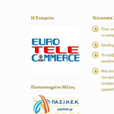
Η Εταιρεία
Τελευταία
Όταν το
το ακίν
Αποδοχή
Το πρό
ακινήτο
Μια ιστ
των φυ
επεξερ
Πιστοποιημένο Μέλος
χαρακτ