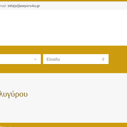
mail:
info[at]lawyers4u.gr
ολυγύρου