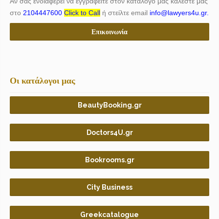
Αν σας ενδιαφέρει να εγγραφείτε στον κατάλογο μας καλέστε μας
στο
2104447600
Click to Call
ή στείλτε email
info@lawyers4u.gr.
Επικοινωνία
Οι κατάλογοι μας
BeautyBooking.gr
Doctors4U.gr
Bookrooms.gr
City Business
Greekcatalogue