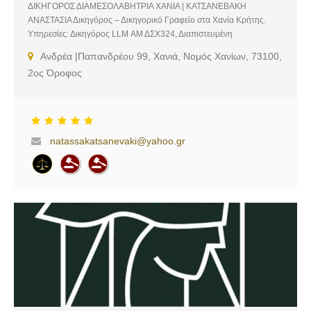
ΔΙΚΗΓΟΡΟΣ ΔΙΑΜΕΣΟΛΑΒΗΤΡΙΑ ΧΑΝΙΑ | ΚΑΤΣΑΝΕΒΑΚΗ
ΑΝΑΣΤΑΣΙΑ Δικηγόρος – Δικηγορικό Γραφείο στα Χανία Κρήτης.
Υπηρεσίες: Δικηγόρος LLM ΑΜ ΔΣΧ324, Διαπιστευμένη
Διαμεσολαβήτρια Υπουργείου Δικαιοσύνης
Ανδρέα |Παπανδρέου 99, Χανιά, Νομός Χανίων, 73100,
2ος Όροφος
natassakatsanevaki@yahoo.gr