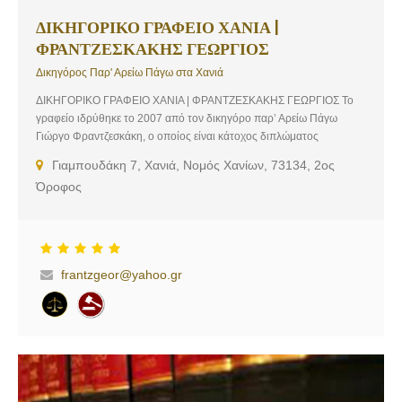
ΔΙΚΗΓΟΡΙΚΟ ΓΡΑΦΕΙΟ ΧΑΝΙΑ |
ΦΡΑΝΤΖΕΣΚΑΚΗΣ ΓΕΩΡΓΙΟΣ
Δικηγόρος Παρ' Αρείω Πάγω στα Χανιά
ΔΙΚΗΓΟΡΙΚΟ ΓΡΑΦΕΙΟ ΧΑΝΙΑ | ΦΡΑΝΤΖΕΣΚΑΚΗΣ ΓΕΩΡΓΙΟΣ Το
γραφείο ιδρύθηκε το 2007 από τον δικηγόρο παρ’ Αρείω Πάγω
Γιώργο Φραντζεσκάκη, ο οποίος είναι κάτοχος διπλώματος
μεταπτυχιακών σπουδών του Τομέα Ποινικών Επιστημών της
Γιαμπουδάκη 7, Χανιά, Νομός Χανίων, 73134, 2ος
Νομικής Σχολής του Πανεπιστημίου Αθηνών. Αναλαμβάνουμε τον
Όροφος
χειρισμό πάσης φύσεως ποινικών υποθέσεων σε όλη την επικράτεια,
καθώς επίσης και επιλεγμένες υποθέσεις αστικού, εμπορικού,
εργατικού και διοικητικού δικαίου. Υπηρεσίες: Εμπορικό Δίκαιο,
Εμπράγματο Δίκαιο, Υποθέσεις Κτηματολογίου, Κληρονομικό Δίκαιο,
Ποινικό Δίκαιο, Οικογενειακό Δίκαιο
frantzgeor@yahoo.gr