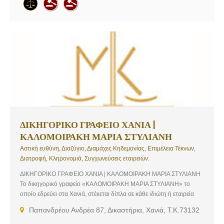
δίκαιο, Οικογενειακό δίκαιο, Εμπράγματο δίκαιο, Ενοχικό δίκαιο,
Τραπεζικό δίκαιο, Εμπορικό δίκαιο, Δίκαιο αλλοδαπών, Συμβόλαια
-Συμβάσεις – Μισθώσεις – Μισθωτήρια, Συμβόλαια -Έλεγχοι
ακινήτων, Συστάσεις – Καταστατικά, Μεταφράσεις στα Γαλλικά &
Αγγλικά, Δηλώσεις φόρων κληρονομιάς – Αποδοχή Κληρονομιάς,
Είσπραξη Απαιτήσεων, Τροχαία ατυχήματα – Αποζημιώσεις,
Κληρονομικά θέματα, Διαζύγια – Διατροφές – Επιμέλεια παιδιών,
Υποθέσεις κτηματολογίου, Ρύθμιση οφειλών υπερχρεωμένων
νοικοκυριών
ΔΙΚΗΓΟΡΙΚΟ ΓΡΑΦΕΙΟ ΧΑΝΙΑ |
ΚΑΛΟΜΟΙΡΑΚΗ ΜΑΡΙΑ ΣΤΥΛΙΑΝΗ
Αστική ευθύνη, Διαζύγιο, Διαμάχες Κηδεμονίας, Επιμέλεια Τέκνων,
Διατροφή, Κληρονομιά, Συγχωνεύσεις εταιρειών.
ΔΙΚΗΓΟΡΙΚΟ ΓΡΑΦΕΙΟ ΧΑΝΙΑ | ΚΑΛΟΜΟΙΡΑΚΗ ΜΑΡΙΑ ΣΤΥΛΙΑΝΗ
Το δικηγορικό γραφείο «ΚΑΛΟΜΟΙΡΑΚΗ ΜΑΡΙΑ ΣΤΥΛΙΑΝΗ» το
οποίο εδρεύει στα Χανιά, στέκεται δίπλα σε κάθε ιδιώτη ή εταιρεία
παρέχοντας πλήρη νομική κάλυψη και φροντίζοντας πάντα για την
Παπανδρέου Ανδρέα 87, Δικαστήρια, Χανιά, Τ.Κ.73132
εξασφάλιση των συμφερόντων τους. Υπηρεσίες που παρέχονται…
Εμπορικό Δίκαιο, Αστικό Δίκαιο, Εταιρικό Δίκαιο, Οικογενειακό