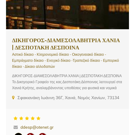
ΔΙΚΗΓΟΡΟΣ-ΔΙΑΜΕΣΟΛΑΒΗΤΡΙΑ ΧΑΝΙΑ
| ΔΕΣΠΟΤΑΚΗ ΔΕΣΠΟΙΝΑ
Αστικό δίκαιο - Κληρονομικό δίκαιο - Οικογενειακό δίκαιο -
Εμπράγματο δίκαιο - Ενοχικό δίκαιο -Τραπεζικό δίκαιο - Εμπορικό
δίκαιο - Δίκαιο αλλοδαπών
ΔΙΚΗΓΟΡΟΣ-ΔΙΑΜΕΣΟΛΑΒΗΤΡΙΑ ΧΑΝΙΑ | ΔΕΣΠΟΤΑΚΗ ΔΕΣΠΟΙΝΑ
Το Δικηγορικό Γραφείο της κας Δεσποτάκη Δέσποινας λειτουργεί στα
Χανιά Κρήτης, αναλαμβάνοντας υποθέσεις για φυσικά και νομικά
πρόσωπα. Το γραφείο λειτουργεί σε συνεργασία με συνεργάτες
Σφακιανάκη Ιωάννη 36Γ, Χανιά, Νομός Χανίων, 73134
επίσης Δικηγόρο αλλά και Λογιστή που είναι εξειδικευμένοι και
πλήρως καταρτισμένοι στους τομείς τους. Λειτουργούμε με γνώμονα
και μοναδικό σκοπό την παροχή νομικών υπηρεσιών υψηλής
ευθύνης και ποιότητας. Κυρίαρχη μέριμνα του γραφείου είναι η
επίλυση των υποθέσεων με τον ταχύτερο, ουσιαστικότερο και
ddesp@otenet.gr
αποτελεσματικότερο τρόπο. Υπηρεσίες: Αστικό δίκαιο, Κληρονομικό