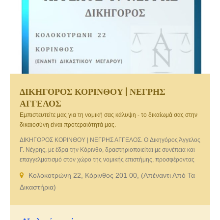
ΔΙΚΗΓΟΡΟΣ ΚΟΡΙΝΘΟΥ | ΝΕΓΡΗΣ
ΑΓΓΕΛΟΣ
Εμπιστευτείτε μας για τη νομική σας κάλυψη - το δικαίωμά σας στην
δικαιοσύνη είναι προτεραιότητά μας.
ΔΙΚΗΓΟΡΟΣ ΚΟΡΙΝΘΟΥ | ΝΕΓΡΗΣ ΑΓΓΕΛΟΣ. O Δικηγόρος Άγγελος
Γ. Νέγρης, με έδρα την Κόρινθο, δραστηριοποιείται με συνέπεια και
επαγγελματισμό στον χώρο της νομικής επιστήμης, προσφέροντας
εξειδικευμένες υπηρεσίες συμβουλευτικής και δικαστηριακής
Κολοκοτρώνη 22, Κόρινθος 201 00, (Απέναντι Από Τα
εκπροσώπησης σε ιδιώτες, επιχειρήσεις και φορείς. Με πολυετή
Δικαστήρια)
εμπειρία και συνεχή επιμόρφωση, ο Δικηγόρος Άγγελος Νέγρης
καλύπτει ένα ευρύ φάσμα δικαίου, εστιάζοντας σε υποθέσεις αστικού,
ποινικού, διοικητικού και εμπορικού δικαίου, ενώ αναλαμβάνει με
υπευθυνότητα και υποθέσεις οικογενειακού και εμπράγματου