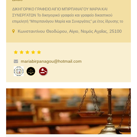
ΔΙΚΗΓΟΡΙΚΟ ΓΡΑΦΕΙΟ ΑΙΓΙΟ ΜΠΙΡΠΑΝΑΓΟΥ ΜΑΡΙΑ ΚΑΙ
ΣΥΝΕΡΓΑΤΩΝ Το δικηγορικό γραφείο και γραφείο δικαστικού
επιμελητή “Μπιρπανάγου Μαρία και Συνεργάτες” με έτος ίδρυσης το
1996 παρέχει νομικές υπηρεσίες υψηλού επιπέδου και επιδόσεις
Κωνσταντίνου Θεοδώρου, Αίγιο, Νομός Αχαΐας, 25100
δικογράφων & αναγκαστικών εκτελέσων δικαστικών αποφάσεων.
Υπηρεσίες που παρέχουμε: Εμπορικό Δίκαιο, Ποινικό Δίκαιο, Αστικό
Δίκαιο, Εργατικό Δίκαιο, Οικογενειακό Δίκαιο, Υπερχρεωμένα
Νοικοκυριά
mariabirpanagou@hotmail.com