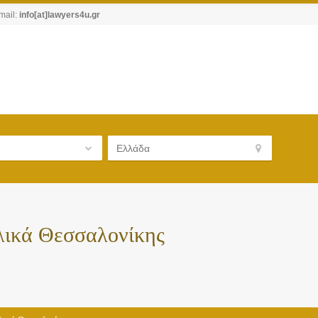
mail:
info[at]lawyers4u.gr
λικά Θεσσαλονίκης