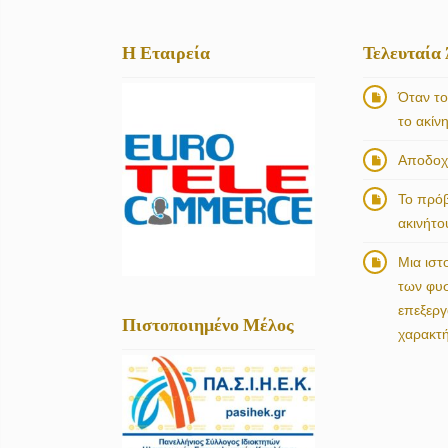
Η Εταιρεία
Τελευταία
Όταν το
το ακίν
Αποδοχή
Το πρό
ακινήτο
Μια ιστ
των φυ
επεξερ
Πιστοποιημένο Μέλος
χαρακτ