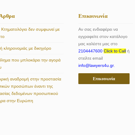
 Άρθρα
Επικοινωνία
 Κτηματολόγιο δεν συμφωνεί με
Αν σας ενδιαφέρει να
ητο
εγγραφείτε στον κατάλογο
μας καλέστε μας στο
 κληρονομιάς με δικηγόρο
2104447600
Click to Call
ή
στείλτε email
βλημα που μπλοκάρει την αγορά
info@lawyers4u.gr.
υ
Επικοινωνία
ορική αναδρομή στην προστασία
σικών προσώπων έναντι της
γασίας δεδομένων προσωπικού
ήρα στην Ευρώπη