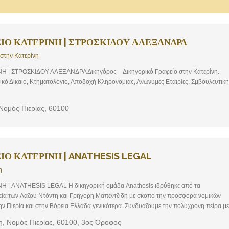
ΙΟ ΚΑΤΕΡΙΝΗ | ΣΤΡΟΣΚΙΔΟΥ ΑΛΕΞΑΝΔΡΑ
 στην Κατερίνη
 | ΣΤΡΟΣΚΙΔΟΥ ΑΛΕΞΑΝΔΡΑ Δικηγόρος – Δικηγορικό Γραφείο στην Κατερίνη.
ρικό Δίκαιο, Κτηματολόγιο, Αποδοχή Κληρονομιάς, Ανώνυμες Εταιρίες, Σμβουλευτική
 Νομός Πιερίας, 60100
ΙΟ ΚΑΤΕΡΙΝΗ | ANATHESIS LEGAL
η
 | ANATHESIS LEGAL H δικηγορική ομάδα Anathesis ιδρύθηκε από τα
εία των Λάζου Ντόντη και Γρηγόρη Μαπεντζίδη με σκοπό την προσφορά νομικών
 Πιερία και στην Βόρεια Ελλάδα γενικότερα. Συνδυάζουμε την πολύχρονη πείρα με
ισμό και την προσαρμοστικότητα στα δεδομένα και τις ανάγκες της σύγχρονης
η, Νομός Πιερίας, 60100, 3ος Όροφος
ην επίλυση των προβλημάτων με σύγχρονο, άμεσο, πρακτικό και ρεαλιστικό τρόπο,