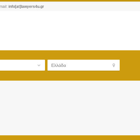
mail:
info[at]lawyers4u.gr