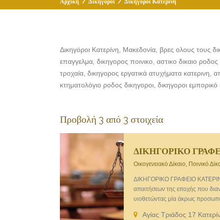
Αρχική
/
Δικηγόροι
/
Δικηγόροι Κατερίνη
Δικηγόροι Κατερίνη, Μακεδονία, βρες ολους τους δι
επαγγελμα, δικηγορος ποινικο, αστικο δικαιο ροδος 
τροχαία, δικηγορος εργατικά ατυχήματα κατερινη, απ
κτηματολόγιο ροδος δικηγοροι, δικηγοροι εμπορικό 
Προβολή 3 από 3 στοιχεία
ΔΙΚΗΓΟΡΙΚΟ ΓΡΑΦΕ
Οικογενειακό Δίκαιο, Ποινικό Δίκ
ΔΙΚΗΓΟΡΙΚΟ ΓΡΑΦΕΙΟ ΚΑΤΕΡΙΝ
απαιτήσεων της εποχής που δια
υιοθετώντας μία άκρως προσωπο
ευθύνης κατά τον χειρισμό των υ
Αγίας Τριάδος 17 Κατερί
Εμπορικό Δίκαιο