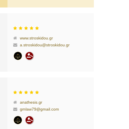
www.stroskidou.gr
a.stroskidou@stroskidou.gr
anathesis.gr
gmlaw79@gmail.com