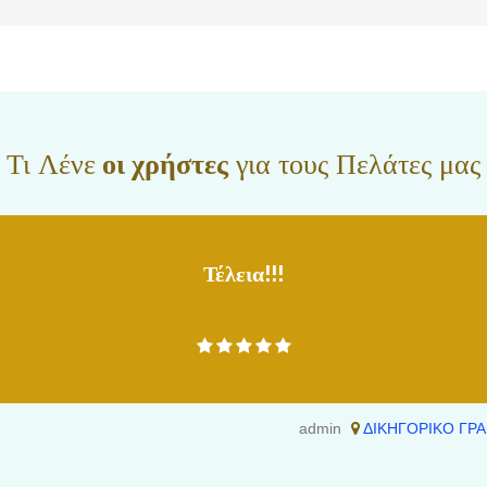
διατήρηση σταθερής επαγγελματικής σχέσης με τον πελάτη. Το πελατολόγιό μας
εις, εταιρίες, συνεταιρισμούς και οργανισμούς τοπικής αυτοδιοίκησης. Διατηρούμε
ν και αξιόπιστων συνεργατών σε όλη την Ελλάδα, όπως εξωτερικούς συνεργάτες
υμβολαιογράφους, οικονομολόγους, σύμβουλους επενδύσεων, φοροτεχνικούς,
δικούς πραγματογνώμονες, γραφολόγους, μεταφραστές κλπ, με σκοπό οι υποθέσεις
και αποτελεσματικά, χωρίς περιττά έξοδα και κόπο. Καλύπτουμε ένα ευρύ φάσμα
στερες, όπως για παράδειγμα αγορά και πώληση ακινήτου, αποδοχές και
Τι Λένε
οι χρήστες
για τους Πελάτες μας
για, είσπραξη οφειλών, άμυνα οφειλετών και προστασία πρώτης κατοικίας,
λώσεις κτηματολογίου και διόρθωση κτηματολογικών εγγραφών, μέχρι πιο
ειγμα οφειλές από δημόσιες συμβάσεις έργου, προμήθειας και υπηρεσιών, οφειλές
γή σχεδίου πόλεως και ηλεκτρονικό έγκλημα. Προσθέτως, παρέχουμε
εκούσιας διαπραγμάτευσης. Η υπεύθυνη του τομέα διαμεσολάβησης συνεργάτιδά
Τέλεια!!!
ίμ έχει άριστη γνώση των τεχνικών και των κανόνων της διαμεσολάβησης […]
admin
ΔΙΚΗΓΟΡΙΚΟ ΓΡΑ