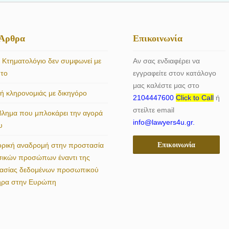
 Άρθρα
Επικοινωνία
 Κτηματολόγιο δεν συμφωνεί με
Αν σας ενδιαφέρει να
ητο
εγγραφείτε στον κατάλογο
μας καλέστε μας στο
 κληρονομιάς με δικηγόρο
2104447600
Click to Call
ή
στείλτε email
βλημα που μπλοκάρει την αγορά
info@lawyers4u.gr.
υ
Επικοινωνία
ορική αναδρομή στην προστασία
σικών προσώπων έναντι της
γασίας δεδομένων προσωπικού
ήρα στην Ευρώπη