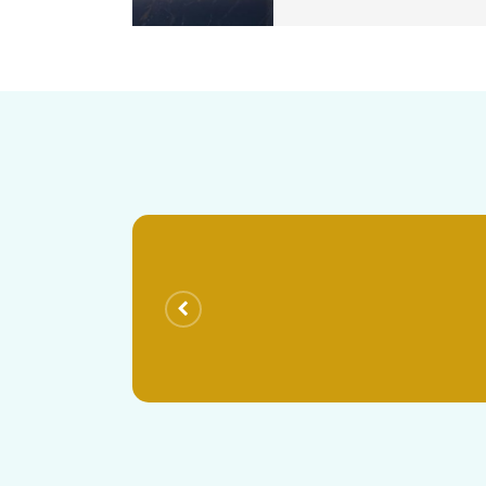
με γνώμονα την διαμόρφωση και 
περιλαμβάνει ιδιώτες, επιχειρήσ
συνεργασία με δίκτυο πολύπειρω
δικηγόρους, διαμεσολαβητές, σ
κτηματομεσίτες, μηχανικούς, ει
σας να διεκπεραιώνονται άμεσα 
δραστηριοτήτων, από τις συνηθέ
αποποιήσεις κληρονομιάς, διαζύ
υπεράσπιση κατηγορουμένων, δη
εξειδικευμένες, όπως για παράδ
από απαλλοτριώσεις και εφαρμο
υπηρεσίες διαμεσολάβησης και 
μας δικηγόρος Παναγιώτα Σεραφε