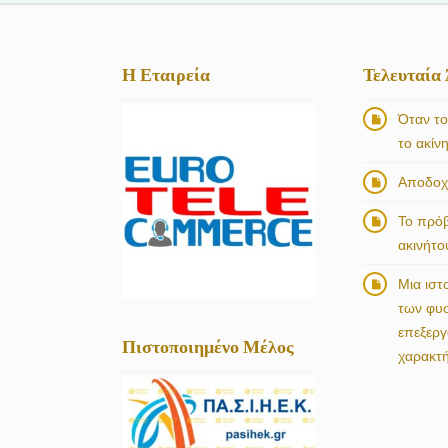
Η Εταιρεία
Τελευταία
Όταν το
το ακίν
Αποδοχή
Το πρό
ακινήτο
Μια ιστ
των φυ
επεξερ
Πιστοποιημένο Μέλος
χαρακτ