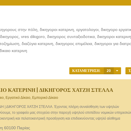
κηγορους στην πόλη, δικηγοροι κατερινη, εργατολογοι, δικηγορο εργατι
δικηγορος, vres dikιgoro, δικηγορος συνταξιοδοτικα, δικηγοροι κατερινη
οζημίωση, διαζύγια κατερινη, δικηγορος επιμέλεια, δικηγοροι για διατρ
δικαιο κατερινη
ΚΑΤΑΜΈΤΡΗΣΗ:
20
Τ
ΙΟ ΚΑΤΕΡΙΝΗ | ΔΙΚΗΓΟΡΟΣ ΧΑΤΖΗ ΣΤΕΛΛΑ
αιο, Εργατικό Δίκαιο, Εμπορικό Δίκαιο
Η | ΔΙΚΗΓΟΡΟΣ ΧΑΤΖΗ ΣΤΕΛΛΑ. Έχοντας πλήρη συναίσθηση των υψηλών
νύουμε, το γραφείο μας στοχεύει στην παροχή υψηλού επιπέδου νομικών υπηρεσιώ
κεντρική και πελατοκεντρική προσέγγιση και επιδεικνύοντας υψηλό αίσθημα
ποθέσεων που αναλαμβάνει. Οικογενειακό Δίκαιο. Ποινικό Δίκαιο. Εργατικό Δίκαιο.
νη 60100 Πιερίας