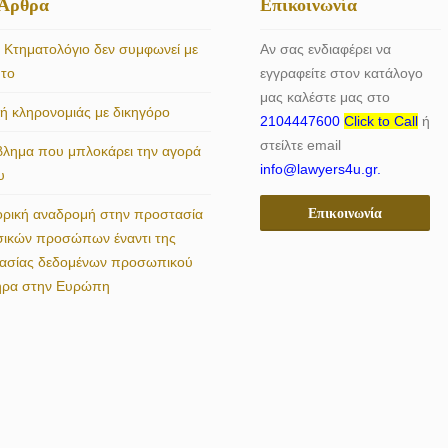
 Άρθρα
Επικοινωνία
 Κτηματολόγιο δεν συμφωνεί με
Αν σας ενδιαφέρει να
ητο
εγγραφείτε στον κατάλογο
μας καλέστε μας στο
 κληρονομιάς με δικηγόρο
2104447600
Click to Call
ή
στείλτε email
βλημα που μπλοκάρει την αγορά
info@lawyers4u.gr.
υ
Επικοινωνία
ορική αναδρομή στην προστασία
σικών προσώπων έναντι της
γασίας δεδομένων προσωπικού
ήρα στην Ευρώπη