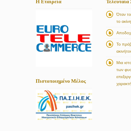
Η Εταιρεία
Τελευταία
Όταν το
το ακίν
Αποδοχή
Το πρό
ακινήτο
Μια ιστ
των φυ
επεξερ
Πιστοποιημένο Μέλος
χαρακτ