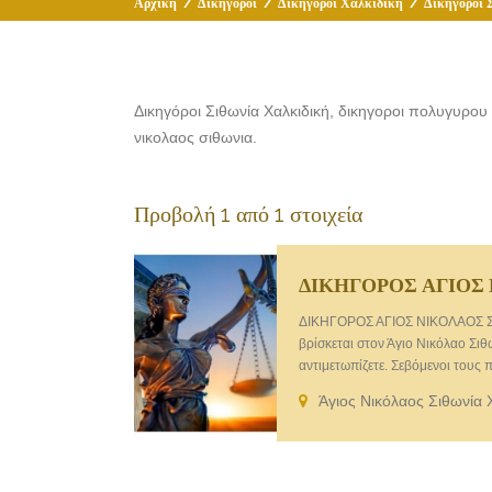
Αρχική
/
Δικηγόροι
/
Δικηγόροι Χαλκιδική
/
Δικηγόροι 
Δικηγόροι Σιθωνία Χαλκιδική, δικηγοροι πολυγυρου χ
νικολαος σιθωνια.
Προβολή 1 από 1 στοιχεία
ΔΙΚΗΓΟΡΟΣ ΑΓΙΟΣ
ΔΙΚΗΓΟΡΟΣ ΑΓΙΟΣ ΝΙΚΟΛΑΟΣ ΣΙ
βρίσκεται στον Άγιο Νικόλαο Σιθ
αντιμετωπίζετε. Σεβόμενοι τους
Άγιο Νικόλαο Σιθωνίας Χαλκιδική
Άγιος Νικόλαος Σιθωνία 
δίνοντας αποτελεσματική λύση σ
προσφέρει τις εξής υπηρεσίες: