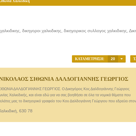
Σιθωνία Χαλκιδική
αλκιδικης, δικηγοροι χαλκιδικης, δικηγορικος συλλογος χαλκιδικης, Δικ
ΚΑΤΑΜΈΤΡΗΣΗ:
20
Τ
 ΝΙΚΟΛΑΟΣ ΣΙΘΩΝΙΑ ΔΑΛΔΟΓΙΑΝΝΗΣ ΓΕΩΡΓΙΟΣ
ΘΩΝΙΑ ΔΑΛΔΟΓΙΑΝΝΗΣ ΓΕΩΡΓΙΟΣ. Ο Δικηγόρος Κος Δαλδογιάννης Γεώργιος
ωνίας Χαλκιδικής, και είναι εδώ για να σας βοηθήσει σε όλα τα νομικά θέματα που
 πελάτες μας το δικηγορικό γραφείο του Κου Δαλδογιάννη Γεώργιου που εδρεύει στο
ς στηρίζεται απόλυτα στην γνώση του αντικειμένου με συνέπεια και ακρίβεια,
Χαλκιδική, 630 78
τα προβλήματά σας. Το δικηγορικό γραφείο μας με την πολυετή εμπειρία του