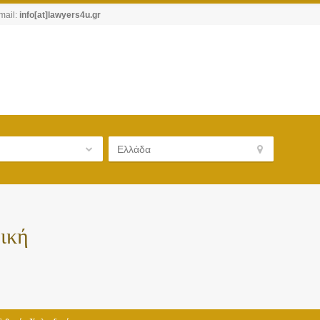
mail:
info[at]lawyers4u.gr
ική