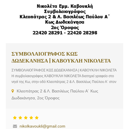
ΣΥΜΒΟΛΑΙΟΓΡΑΦΟΣ ΚΩΣ
ΔΩΔΕΚΑΝΗΣΑ | ΚΑΒΟΥΚΛΗ ΝΙΚΟΛΕΤΑ
ΣΥΜΒΟΛΑΙΟΓΡΑΦΟΣ ΚΩΣ ΔΩΔΕΚΑΝΗΣΑ | ΚΑΒΟΥΚΛΗ ΝΙΚΟΛΕΤΑ
Η συμβολαιογράφος ΚΑΒΟΥΚΛΗ ΝΙΚΟΛΕΤΑ διατηρεί γραφείο στο
νησί της Κω, στην οδό Κλεοπάτρας 2 & Λ. Βασιλέως Παύλου Α΄ στον
2ος Όροφο. Διαθέτει μεγάλη εμπειρία και εξειδίκευση σε παντός
Κλεοπάτρας 2 & Λ. Βασιλέως Παύλου Α΄ Κως
είδους συμβολαιογραφικές υποθέσεις και παρέχει ολοκληρωμένες
Δωδεκάνησα, 2ος Όροφος
συμβολαιογραφικές υπηρεσίες και νομικές συμβουλές,
προσανατολισμένες στην εξασφάλιση της εγκυρότητας και της
νομικής φύσεως προστασία των δραστηριοτήτων των πελατών της.
nikolkavoukli@gmail.com