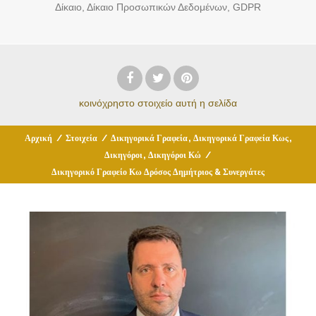
Δίκαιο, Δίκαιο Προσωπικών Δεδομένων, GDPR
κοινόχρηστο στοιχείο
αυτή η σελίδα
,
,
Αρχική
/
Στοιχεία
/
Δικηγορικά Γραφεία
Δικηγορικά Γραφεία Κως
,
Δικηγόροι
Δικηγόροι Κώ
/
Δικηγορικό Γραφείο Κω Δρόσος Δημήτριος & Συνεργάτες