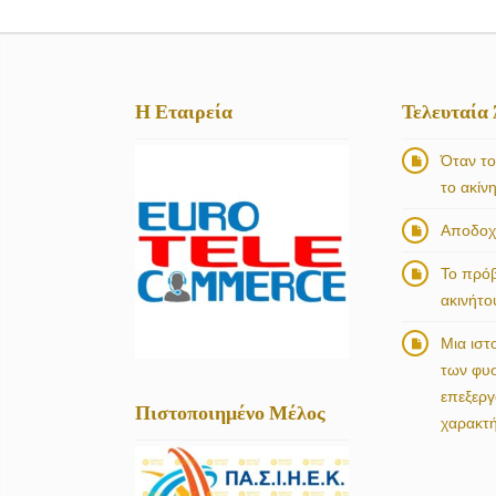
Η Εταιρεία
Τελευταία
Όταν το
το ακίν
Αποδοχή
Το πρό
ακινήτο
Μια ιστ
των φυ
επεξερ
Πιστοποιημένο Μέλος
χαρακτ