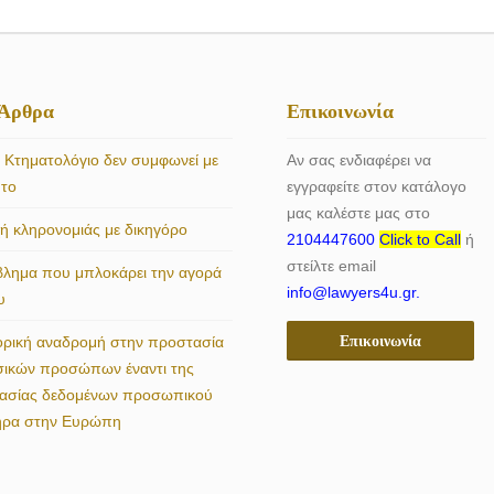
 Άρθρα
Επικοινωνία
 Κτηματολόγιο δεν συμφωνεί με
Αν σας ενδιαφέρει να
ητο
εγγραφείτε στον κατάλογο
μας καλέστε μας στο
 κληρονομιάς με δικηγόρο
2104447600
Click to Call
ή
στείλτε email
βλημα που μπλοκάρει την αγορά
info@lawyers4u.gr.
υ
Επικοινωνία
ορική αναδρομή στην προστασία
σικών προσώπων έναντι της
γασίας δεδομένων προσωπικού
ήρα στην Ευρώπη