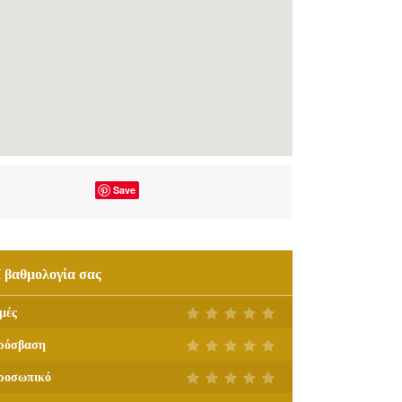
Save
 βαθμολογία σας
μές
ρόσβαση
ροσωπικό