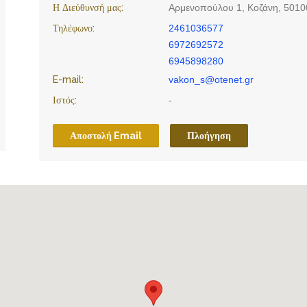
Η Διεύθυνσή μας:
Αρμενοπούλου 1, Κοζάνη, 5010
Τηλέφωνο:
2461036577
6972692572
6945898280
E-mail:
vakon_s@otenet.gr
Ιστός:
-
Αποστολή Email
Πλοήγηση