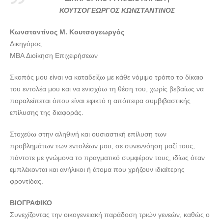
ΔΙΚΗΓΟΡΙΚΟ ΓΡΑΦΕΙΟ ΛΑΡΙΣΑ | ΚΟΥΤΣΟΓΕΩΡΓΟΣ
ΚΟΥΤΣΟΓΕΩΡΓΟΣ ΚΩΝΣΤΑΝΤΙΝΟΣ
ΚΩΝΣΤΑΝΤΙΝΟΣ --- lawyers4u.gr
Κωνσταντίνος Μ. Κουτσογεωργός
ΔΙΚΗΓΟΡΙΚΟ ΓΡΑΦΕΙΟ ΛΑΡΙΣΑ | ΚΟΥΤΣΟΓΕΩΡΓΟΣ
Δικηγόρος
ΚΩΝΣΤΑΝΤΙΝΟΣ --- lawyers4u.gr
MBA Διοίκηση Επιχειρήσεων
ΔΙΚΗΓΟΡΙΚΟ ΓΡΑΦΕΙΟ ΛΑΡΙΣΑ | ΚΟΥΤΣΟΓΕΩΡΓΟΣ
ΚΩΝΣΤΑΝΤΙΝΟΣ --- lawyers4u.gr
Σκοπός μου είναι να καταδείξω με κάθε νόμιμο τρόπο το δίκαιο
του εντολέα μου και να ενισχύω τη θέση του, χωρίς βεβαίως να
παραλείπεται όπου είναι εφικτό η απόπειρα συμβιβαστικής
επίλυσης της διαφοράς.
Στοχεύω στην αληθινή και ουσιαστική επίλυση των
προβλημάτων των εντολέων μου, σε συνεννόηση μαζί τους,
πάντοτε με γνώμονα το πραγματικό συμφέρον τους, ιδίως όταν
εμπλέκονται και ανήλικοι ή άτομα που χρήζουν ιδιαίτερης
φροντίδας.
ΒΙΟΓΡΑΦΙΚΟ
Συνεχίζοντας την οικογενειακή παράδοση τριών γενεών, καθώς ο