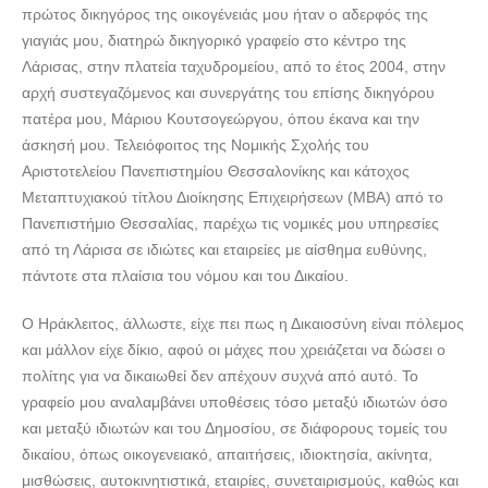
πρώτος δικηγόρος της οικογένειάς μου ήταν ο αδερφός της
γιαγιάς μου, διατηρώ δικηγορικό γραφείο στο κέντρο της
Λάρισας, στην πλατεία ταχυδρομείου, από το έτος 2004, στην
αρχή συστεγαζόμενος και συνεργάτης του επίσης δικηγόρου
πατέρα μου, Μάριου Κουτσογεώργου, όπου έκανα και την
άσκησή μου. Τελειόφοιτος της Νομικής Σχολής του
Αριστοτελείου Πανεπιστημίου Θεσσαλονίκης και κάτοχος
Μεταπτυχιακού τίτλου Διοίκησης Επιχειρήσεων (ΜΒΑ) από το
Πανεπιστήμιο Θεσσαλίας, παρέχω τις νομικές μου υπηρεσίες
από τη Λάρισα σε ιδιώτες και εταιρείες με αίσθημα ευθύνης,
πάντοτε στα πλαίσια του νόμου και του Δικαίου.
Ο Ηράκλειτος, άλλωστε, είχε πει πως η Δικαιοσύνη είναι πόλεμος
και μάλλον είχε δίκιο, αφού οι μάχες που χρειάζεται να δώσει ο
πολίτης για να δικαιωθεί δεν απέχουν συχνά από αυτό. Το
γραφείο μου αναλαμβάνει υποθέσεις τόσο μεταξύ ιδιωτών όσο
και μεταξύ ιδιωτών και του Δημοσίου, σε διάφορους τομείς του
δικαίου, όπως οικογενειακό, απαιτήσεις, ιδιοκτησία, ακίνητα,
μισθώσεις, αυτοκινητιστικά, εταιρίες, συνεταιρισμούς, καθώς και