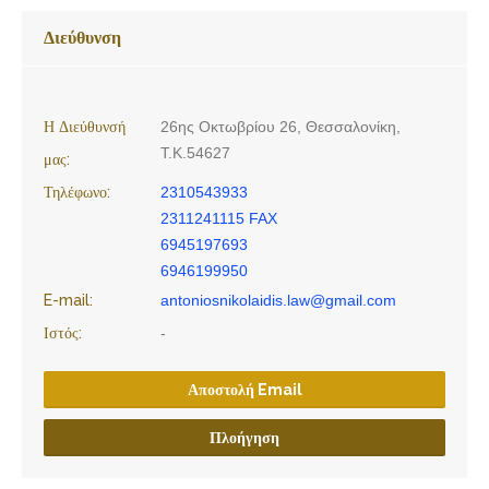
Διεύθυνση
Η Διεύθυνσή
26ης Οκτωβρίου 26, Θεσσαλονίκη,
Τ.Κ.54627
μας:
Τηλέφωνο:
2310543933
2311241115 FAX
6945197693
6946199950
E-mail:
antoniosnikolaidis.law@gmail.com
Ιστός:
-
Αποστολή Email
Πλοήγηση