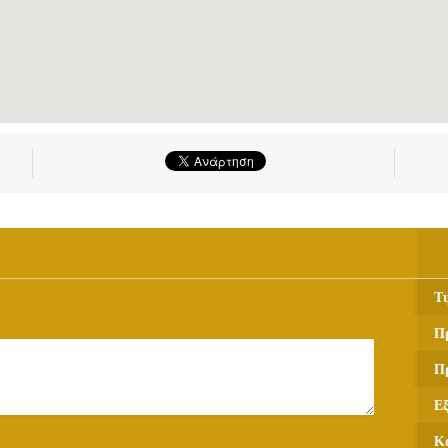
Τι
Π
Π
Ε
Κ