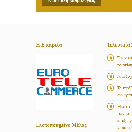
Αποστολή βαθμολογίας
Η Εταιρεία
Τελευταία
Όταν το
το ακίν
Αποδοχή
Το πρό
ακινήτο
Μια ιστ
των φυ
επεξερ
Πιστοποιημένο Μέλος
χαρακτ