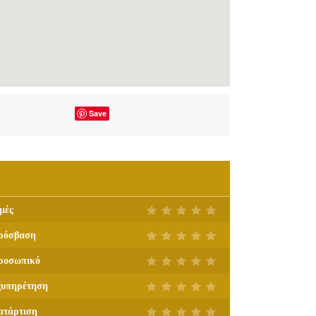
Save
μές
ρόσβαση
ροσωπικό
ξυπηρέτηση
ατάρτιση