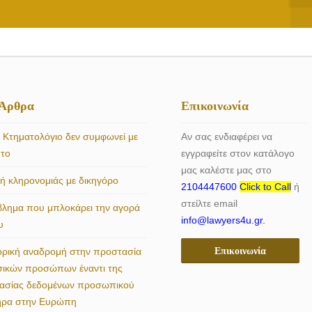
 Άρθρα
Επικοινωνία
 Κτηματολόγιο δεν συμφωνεί με
Αν σας ενδιαφέρει να
ητο
εγγραφείτε στον κατάλογο
μας καλέστε μας στο
 κληρονομιάς με δικηγόρο
2104447600
Click to Call
ή
στείλτε email
βλημα που μπλοκάρει την αγορά
info@lawyers4u.gr.
υ
Επικοινωνία
ορική αναδρομή στην προστασία
σικών προσώπων έναντι της
γασίας δεδομένων προσωπικού
ήρα στην Ευρώπη