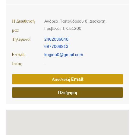
Η Διεύθυνσή
Ανδρέα Παπανδρέου 8, Δεσκάτη,
Γρεβενά, Τ.Κ.51200
μας:
Τηλέφωνο:
2462036040
6977008913
E-mail:
kogiou0@gmail.com
Ιστός:
-
Αποστολή Email
Πλοήγηση