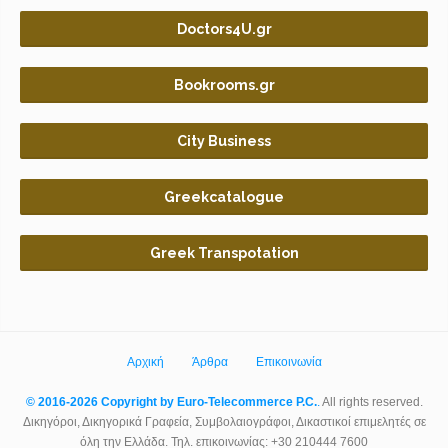
Doctors4U.gr
Bookrooms.gr
City Business
Greekcatalogue
Greek Transpotation
Αρχική
Άρθρα
Επικοινωνία
© 2016-2026 Copyright by Euro-Telecommerce P.C.
.
All rights reserved.
Δικηγόροι, Δικηγορικά Γραφεία, Συμβολαιογράφοι, Δικαστικοί επιμελητές σε
όλη την Ελλάδα. Τηλ. επικοινωνίας: +30 210444 7600