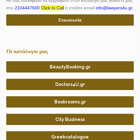
Αν σας ενδιαφέρει να εγγραφείτε στον κατάλογο μας καλέστε μας
στο
2104447600
Click to Call
ή στείλτε email
info@lawyers4u.gr.
Επικοινωνία
Οι κατάλογοι μας
BeautyBooking.gr
Doctors4U.gr
Bookrooms.gr
City Business
Greekcatalogue