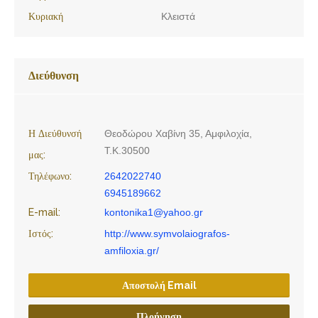
Κυριακή
Κλειστά
Διεύθυνση
Η Διεύθυνσή
Θεοδώρου Χαβίνη 35, Αμφιλοχία,
Τ.Κ.30500
μας:
Τηλέφωνο:
2642022740
6945189662
E-mail:
kontonika1@yahoo.gr
Ιστός:
http://www.symvolaiografos-
amfiloxia.gr/
Αποστολή Email
Πλοήγηση