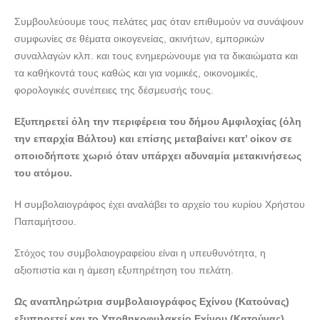
ΥΠΟΘΗΚΟΦΥΛΑΚΑΣ ΣΥΜΒΟΛΑΙΟΓΡΑΦΟΣ ΑΜΦΙΛΟΧΙΑ |
Συμβουλεύουμε τους πελάτες μας όταν επιθυμούν να συνάψουν
ΣΥΜΒΟΛΑΙΟΓΡΑΦΕΙΟ ΚΟΝΤΟΝΙΚΑ ΘΕΟΔΩΡΑ ---
συμφωνίες σε θέματα οικογενείας, ακινήτων, εμπορικών
lawyers4u.gr
συναλλαγών κλπ. και τους ενημερώνουμε για τα δικαιώματα και
ΥΠΟΘΗΚΟΦΥΛΑΚΑΣ ΣΥΜΒΟΛΑΙΟΓΡΑΦΟΣ ΑΜΦΙΛΟΧΙΑ |
τα καθήκοντά τους καθώς και για νομικές, οικονομικές,
ΣΥΜΒΟΛΑΙΟΓΡΑΦΕΙΟ ΚΟΝΤΟΝΙΚΑ ΘΕΟΔΩΡΑ ---
φορολογικές συνέπειες της δέσμευσής τους.
lawyers4u.gr
Εξυπηρετεί όλη την περιφέρεια του δήμου Αμφιλοχίας (όλη
ΥΠΟΘΗΚΟΦΥΛΑΚΑΣ ΣΥΜΒΟΛΑΙΟΓΡΑΦΟΣ ΑΜΦΙΛΟΧΙΑ |
την επαρχία Βάλτου) και επίσης μεταβαίνει κατ’ οίκον σε
ΣΥΜΒΟΛΑΙΟΓΡΑΦΕΙΟ ΚΟΝΤΟΝΙΚΑ ΘΕΟΔΩΡΑ ---
οποιοδήποτε χωριό όταν υπάρχει αδυναμία μετακινήσεως
lawyers4u.gr
του ατόμου.
ΥΠΟΘΗΚΟΦΥΛΑΚΑΣ ΣΥΜΒΟΛΑΙΟΓΡΑΦΟΣ ΑΜΦΙΛΟΧΙΑ |
ΣΥΜΒΟΛΑΙΟΓΡΑΦΕΙΟ ΚΟΝΤΟΝΙΚΑ ΘΕΟΔΩΡΑ ---
Η συμβολαιογράφος έχει αναλάβει το αρχείο του κυρίου Χρήστου
lawyers4u.gr
Παπαμήτσου.
Στόχος του συμβολαιογραφείου είναι η υπευθυνότητα, η
αξιοπιστία και η άμεση εξυπηρέτηση του πελάτη.
Ως αναπληρώτρια συμβολαιογράφος Εχίνου (Κατούνας)
εξυπηρετεί και το Υποθηκοφυλακείο Εχίνου (Κατούνας).