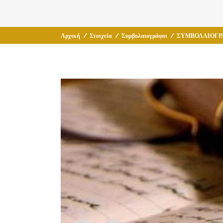
Αρχική
/
Στοιχεία
/
Συμβολαιογράφοι
/
ΣΥΜΒΟΛΑΙΟΓΡΑ