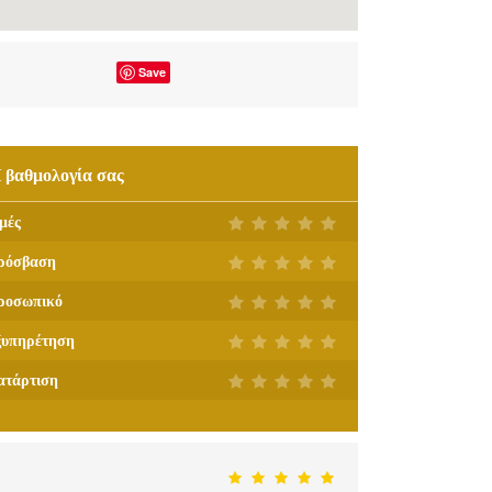
Save
 βαθμολογία σας
μές
ρόσβαση
ροσωπικό
ξυπηρέτηση
ατάρτιση