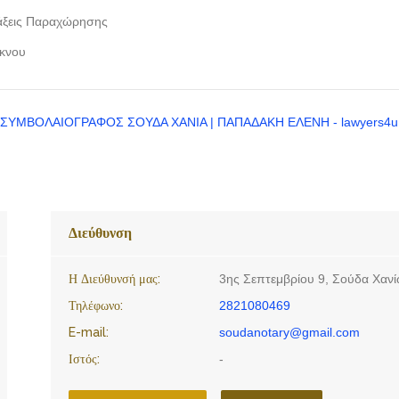
ράξεις Παραχώρησης
έκνου
Διεύθυνση
Η Διεύθυνσή μας:
3ης Σεπτεμβρίου 9, Σούδα Χανί
Τηλέφωνο:
2821080469
E-mail:
soudanotary@gmail.com
Ιστός:
-