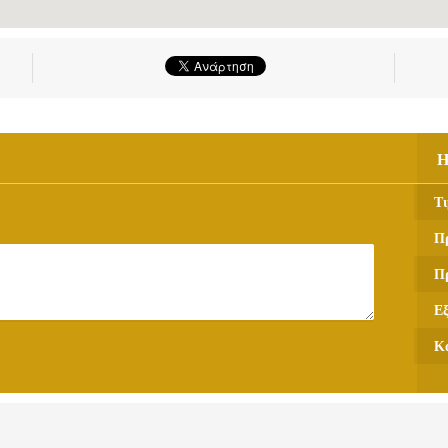
Η
Τι
Π
Π
Ε
Κ