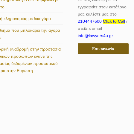
ητο
εγγραφείτε στον κατάλογο
μας καλέστε μας στο
 κληρονομιάς με δικηγόρο
2104447600
Click to Call
ή
στείλτε email
βλημα που μπλοκάρει την αγορά
info@lawyers4u.gr.
υ
Επικοινωνία
ορική αναδρομή στην προστασία
σικών προσώπων έναντι της
γασίας δεδομένων προσωπικού
ήρα στην Ευρώπη