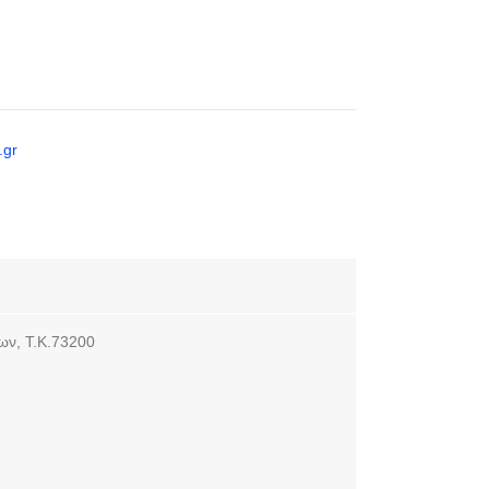
ων, Τ.Κ.73200