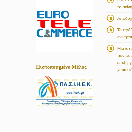
το ακίν
Αποδοχή
Το πρό
ακινήτο
Μια ιστ
των φυ
επεξερ
Πιστοποιημένο Μέλος
χαρακτ