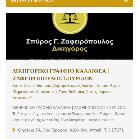
ΜΠΑΡΈΤΑ ΦΊΛΤΡΩΝ
ΔΙΚΗΓΟΡΙΚΟ ΓΡΑΦΕΙΟ ΚΑΛΛΙΘΕΑ |
ΖΑΦΕΙΡΟΠΟΥΛΟΣ ΣΠΥΡΙΔΩΝ
Αστικό Δίκαιο, Είσπραξη Ληξιπρόθεσμων, Ακίνητα, Κτηματολόγιο,
Κληρονομικά, Ασφαλιστικά, Συνταξιοδοτικά, Υπερχρεωμένα
Νοικοκυριά.
ΔΙΚΗΓΟΡΙΚΟ ΓΡΑΦΕΙΟ ΚΑΛΛΙΘΕΑ | ΖΑΦΕΙΡΟΠΟΥΛΟΣ ΣΠΥΡΙΔΩΝ
Το δικηγορικό γραφείο του νομικού Ζαφειροπούλου Σπύρου εδρεύει
στην περιοχή της Καλλιθέας. Έχει διαγράψει μακρά πορεία σε
δικαστικές υποθέσεις, με εξειδίκευση σε αστικό δίκαιο, είσπραξη
Θησέως 7Α, 3ος Όροφος, Καλλιθέα, Αττική, Τ.Κ.17671
ληξιπρόθεσμων, ακίνητα και κτηματολόγιο. Επίσης, εξειδικεύεται στα
κληρονομικά, στα ασφαλιστικά – συνταξιοδοτικά και στα