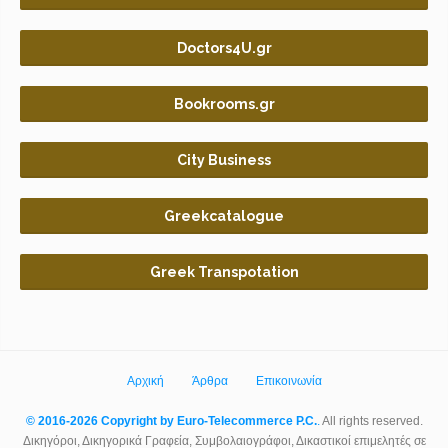
Doctors4U.gr
Bookrooms.gr
City Business
Greekcatalogue
Greek Transpotation
Αρχική
Άρθρα
Επικοινωνία
© 2016-2026 Copyright by Euro-Telecommerce P.C.
.
All rights reserved.
Δικηγόροι, Δικηγορικά Γραφεία, Συμβολαιογράφοι, Δικαστικοί επιμελητές σε