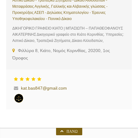
Αστικό Δίκαιο - Τραπεζικά Ζητήματα - Δίκαιο Αλλοδαπών -
Μεταφράσεις Αγγλικής, Γαλλικής και Αλβανικής γλώσσας -
Προκηρύξεις ΑΣΕΠ - Δηλώσεις Κτηματολογίου - Έρευνες
Υποθηκοφυλακείου - Ποινικό Δίκαιο
ΔΙΚΗΓΟΡΙΚΟ ΓΡΑΦΕΙΟ ΚΙΑΤΟ | ΜΠΑΣΙΩΤΗ – ΠΑΠΑΘΕΟΦΑΝΟΥΣ
ΑΙΚΑΤΕΡΙΝΗΣ Δικηγορικό γραφείο στο Κιάτο Κορινθίας. Υπηρεσίες:
Αστικό Δίκαιο, Τραπεζικά Ζητήματα, Δίκαιο Αλλοδαπών,
Μεταφράσεις Αγγλικής, Γαλλικής και Αλβανικής γλώσσας,
Φιλλύρα 8, Κιάτο, Νομός Κορινθίας, 20200, 1ος
Προκηρύξεις ΑΣΕΠ, Δηλώσεις Κτηματολογίου, Έρευνες
Όροφος
Υποθηκοφυλακείου, Ποινικό Δίκαιο
kat.bas847@gmail.com
ΠΆΝΩ