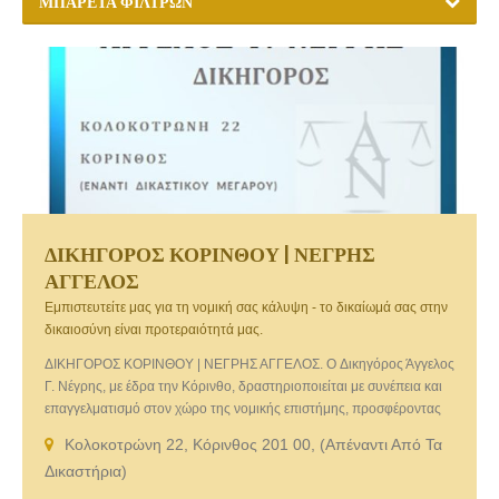
ΜΠΑΡΈΤΑ ΦΊΛΤΡΩΝ
ΔΙΚΗΓΟΡΟΣ ΚΟΡΙΝΘΟΥ | ΝΕΓΡΗΣ
ΑΓΓΕΛΟΣ
Εμπιστευτείτε μας για τη νομική σας κάλυψη - το δικαίωμά σας στην
δικαιοσύνη είναι προτεραιότητά μας.
ΔΙΚΗΓΟΡΟΣ ΚΟΡΙΝΘΟΥ | ΝΕΓΡΗΣ ΑΓΓΕΛΟΣ. O Δικηγόρος Άγγελος
Γ. Νέγρης, με έδρα την Κόρινθο, δραστηριοποιείται με συνέπεια και
επαγγελματισμό στον χώρο της νομικής επιστήμης, προσφέροντας
εξειδικευμένες υπηρεσίες συμβουλευτικής και δικαστηριακής
Κολοκοτρώνη 22, Κόρινθος 201 00, (Απέναντι Από Τα
εκπροσώπησης σε ιδιώτες, επιχειρήσεις και φορείς. Με πολυετή
Δικαστήρια)
εμπειρία και συνεχή επιμόρφωση, ο Δικηγόρος Άγγελος Νέγρης
καλύπτει ένα ευρύ φάσμα δικαίου, εστιάζοντας σε υποθέσεις αστικού,