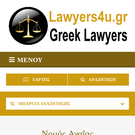
ΜΕΝΟΎ
ΧΆΡΤΗΣ
ΑΝΑΖΉΤΗΣΗ
ΜΠΑΡΈΤΑ ΑΝΑΖΉΤΗΣΗΣ
Νομός Αχαΐας