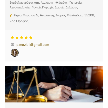
Συμβολαιογράφος στην Αταλάντη Φθιώτιδας. Υπηρεσίες:
Αγοραπωλησίες, Γονικές Παροχές, Δωρεές, Δηλώσεις
Κτηματολογίου, Πληρεξούσια, Διαθήκες, Αποδοχές Κληρονομιάς
Ρήγα Φεραίου 5, Αταλάντη, Νομός Φθιώτιδας, 35200,
2ος Όροφος
p.mazioti@gmail.com