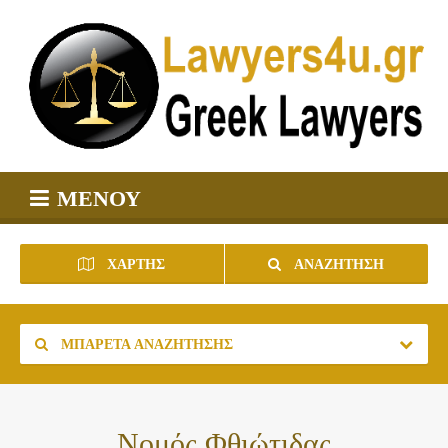
ΜΕΝΟΎ
ΧΆΡΤΗΣ
ΑΝΑΖΉΤΗΣΗ
ΜΠΑΡΈΤΑ ΑΝΑΖΉΤΗΣΗΣ
Νομός Φθιώτιδας