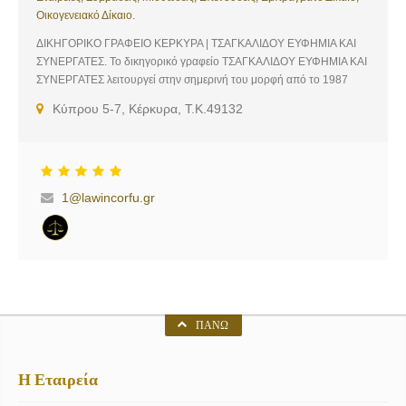
Οικογενειακό Δίκαιο.
ΔΙΚΗΓΟΡΙΚΟ ΓΡΑΦΕΙΟ ΚΕΡΚΥΡΑ | ΤΣΑΓΚΑΛΙΔΟΥ ΕΥΦΗΜΙΑ ΚΑΙ
ΣΥΝΕΡΓΑΤΕΣ. Το δικηγορικό γραφείο ΤΣΑΓΚΑΛΙΔΟΥ ΕΥΦΗΜΙΑ ΚΑΙ
ΣΥΝΕΡΓΑΤΕΣ λειτουργεί στην σημερινή του μορφή από το 1987
στην Κέρκυρα.Σύμβουλοι επιχειρήσεων και ιδιωτών του Εμπορικού,
Κύπρου 5-7, Κέρκυρα, Τ.Κ.49132
Βιομηχανικού, Κατασκευαστικού, Ασφαλιστικού, Τραπεζικού,
Χρηματιστηριακού και Επενδυτικού τομέα. Σύμβουλοι μεγάλων
Επαγγελματικών και Πολιτιστικών Σωματείων της Κέρκυρας και
Ασφαλιστικών Ομίλων. Κλάδοι Απασχόλησης: Ποινικό Δίκαιο,
Εμπορικό Δίκαιο, Ξενοδοχεία, Επιχειρήσεις, Εταιρείες, Συμβάσεις,
1@lawincorfu.gr
Μισθώσεις, Επενδύσεις, Εμπράγματο Δίκαιο, Οικογενειακό Δίκαιο.
Συνεργασία με εξειδικευμένα δικηγορικά γραφεία σε όλους τους
τομείς στην Ελλάδα και στο εξωτερικό. Διατήρηση οργανωμένου
δικτύου ειδικευμένων συνεργατών σε θέματα εκτελέσεως,
φορολογικά και κατασκευαστικά ζητήματα.
ΠΆΝΩ
Η Εταιρεία