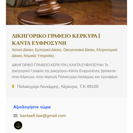
ΔΙΚΗΓΟΡΙΚΟ ΓΡΑΦΕΙΟ ΚΕΡΚΥΡΑ |
ΚΑΝΤΑ ΕΥΦΡΟΣΥΝΗ
Αστικό Δίκαιο, Εμπορικό Δίκαιο, Οικογενειακό Δίκαιο, Κληρονομικό
Δίκαιο, Νομικές Υπηρεσίες.
ΔΙΚΗΓΟΡΙΚΟ ΓΡΑΦΕΙΟ ΚΕΡΚΥΡΑ | ΚΑΝΤΑ ΕΥΦΡΟΣΥΝΗ Το
Δικηγορικό Γραφείο της Δικηγόρου Κάντα Ευφροσύνης βρίσκεται
στην Κέρκυρα, στην περιοχή Παλαιοχώρι Λευκίμμης και προσφέρει
ολοκληρωμένες και υψηλού επιπέδου νομικές υπηρεσίες. Έχοντας
Παλαιοχώρι Λευκίμμης, Κέρκυρα, Τ.Κ.49100
πλήρη συναίσθηση των υψηλών απαιτήσεων της εποχής που
διανύουμε, το γραφείο μας στοχεύει στην παροχή υψηλού επιπέδου
νομικών υπηρεσιών, υιοθετώντας μία άκρως προσωποκεντρική και
πελατοκεντρική προσέγγιση και επιδεικνύοντας υψηλό αίσθημα
Αξιολογήστε τώρα
ευθύνης κατά τον χειρισμό των υποθέσεων που αναλαμβάνει. 2ο
kantaefi.law@gmail.com
Γραφείο: Μητροπολίτου Μεθόδιου 15, Κέντρο Κέρκυρας