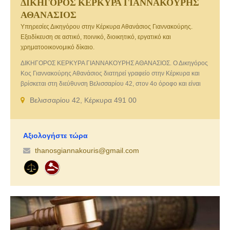
ΔΙΚΗΓΟΡΟΣ ΚΕΡΚΥΡΑ ΓΙΑΝΝΑΚΟΥΡΗΣ
ΑΘΑΝΑΣΙΟΣ
Υπηρεσίες Δικηγόρου στην Κέρκυρα Αθανάσιος Γιαννακούρης.
Εξειδίκευση σε αστικό, ποινικό, διοικητικό, εργατικό και
χρηματοοικονομικό δίκαιο.
ΔΙΚΗΓΟΡΟΣ ΚΕΡΚΥΡΑ ΓΙΑΝΝΑΚΟΥΡΗΣ ΑΘΑΝΑΣΙΟΣ. Ο Δικηγόρος
Κος Γιαννακούρης Αθανάσιος διατηρεί γραφείο στην Κέρκυρα και
βρίσκεται στη διεύθυνση Βελισσαρίου 42, στον 4ο όροφο και είναι
εδώ για να σας βοηθήσει σε όλα τα νομικά θέματα που
Βελισσαρίου 42, Κέρκυρα 491 00
αντιμετωπίζετε. Σεβόμενοι τους πελάτες μας το δικηγορικό γραφείο
του Δικηγόρου Γιαννακούρη Αθανάσιου που εδρεύει στην Κέρκυρα
στηρίζεται απόλυτα στην γνώση του αντικειμένου με συνέπεια και
ακρίβεια, δίνοντας αποτελεσματική λύση στα προβλήματά σας. Το
Αξιολογήστε τώρα
δικηγορικό γραφείο μας με την πολυετή εμπειρία του προσφέρει τις
thanosgiannakouris@gmail.com
εξής υπηρεσίες: