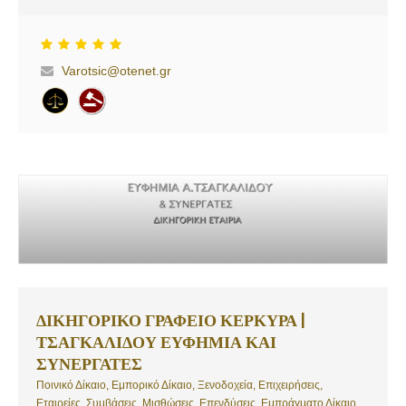
κάθε υπόθεση, με αξιοπιστία, συνέπεια, κύρος, μεθοδικότητα και
προσφέροντας πάντα ολοκληρωμένες νομικές υπηρεσίες σε φυσικά
και νομικά πρόσωπα. Σκοπός μας είναι η έγκαιρη, συνεπής και
αποτελεσματική εκπροσώπηση κάθε πελάτη μας, με την τάχιστη και
Varotsic@otenet.gr
βέλτιστη διεκπεραίωση των υποθέσεών τους, έχοντας ως
αποκλειστικό γνώμονα το συμφέρον τους. Επικοινωνήστε μαζί μας ή
περάστε από το γραφείο μας για να συζητήσουμε το οποιοδήποτε
νομικό πρόβλημα αντιμετωπίζετε και μαζί να βρούμε την λύση.
ΔΙΚΗΓΟΡΙΚΟ ΓΡΑΦΕΙΟ ΚΕΡΚΥΡΑ |
ΤΣΑΓΚΑΛΙΔΟΥ ΕΥΦΗΜΙΑ ΚΑΙ
ΣΥΝΕΡΓΑΤΕΣ
Ποινικό Δίκαιο, Εμπορικό Δίκαιο, Ξενοδοχεία, Επιχειρήσεις,
Εταιρείες, Συμβάσεις, Μισθώσεις, Επενδύσεις, Εμπράγματο Δίκαιο,