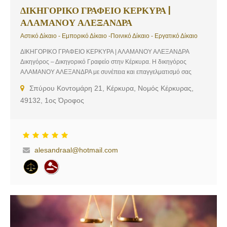
Οικογενειακές διαφορές διαζύγια – […]
ΔΙΚΗΓΟΡΙΚΟ ΓΡΑΦΕΙΟ ΚΕΡΚΥΡΑ |
ΑΛΑΜΑΝΟΥ ΑΛΕΞΑΝΔΡΑ
Αστικό Δίκαιο - Εμπορικό Δίκαιο -Ποινικό Δίκαιο - Εργατικό Δίκαιο
ΔΙΚΗΓΟΡΙΚΟ ΓΡΑΦΕΙΟ ΚΕΡΚΥΡΑ | ΑΛΑΜΑΝΟΥ ΑΛΕΞΑΝΔΡΑ
Δικηγόρος – Δικηγορικό Γραφείο στην Κέρκυρα. Η δικηγόρος
ΑΛΑΜΑΝΟΥ ΑΛΕΞΑΝΔΡΑ με συνέπεια και επαγγελματισμό σας
παρέχει παντός είδους νομικές υπηρεσίες και συμβουλές.
Σπύρου Κοντομάρη 21, Κέρκυρα, Νομός Κέρκυρας,
Ενδεικτικές Υπηρεσίες: Αστικό Δίκαιο, Ποινικό Δίκαιο, Εργατικό
49132, 1ος Όροφος
Δίκαο, Εμπορικό Δίκαιο
alesandraal@hotmail.com