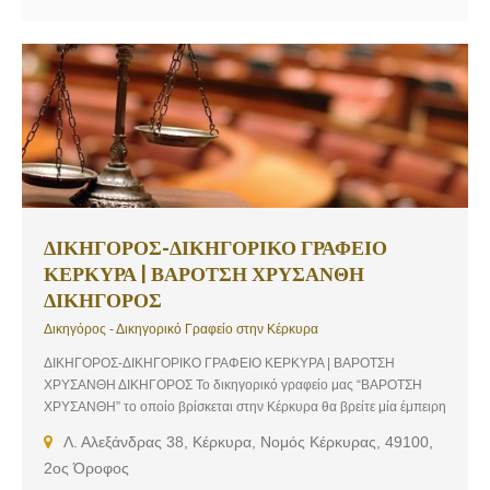
ΔΙΚΗΓΟΡΟΣ-ΔΙΚΗΓΟΡΙΚΟ ΓΡΑΦΕΙΟ
ΚΕΡΚΥΡΑ | ΒΑΡΟΤΣΗ ΧΡΥΣΑΝΘΗ
ΔΙΚΗΓΟΡΟΣ
Δικηγόρος - Δικηγορικό Γραφείο στην Κέρκυρα
ΔΙΚΗΓΟΡΟΣ-ΔΙΚΗΓΟΡΙΚΟ ΓΡΑΦΕΙΟ ΚΕΡΚΥΡΑ | ΒΑΡΟΤΣΗ
ΧΡΥΣΑΝΘΗ ΔΙΚΗΓΟΡΟΣ Το δικηγορικό γραφείο μας “ΒΑΡΟΤΣΗ
ΧΡΥΣΑΝΘΗ” το οποίο βρίσκεται στην Κέρκυρα θα βρείτε μία έμπειρη
ομάδα από δικηγόρους που μπορούν να σας προσφέρουν νομικές
Λ. Αλεξάνδρας 38, Κέρκυρα, Νομός Κέρκυρας, 49100,
συμβουλές και υπηρεσίες με στόχο την σωστή υπεράσπισή σας. Η
2ος Όροφος
Δικηγόρος Βαρότση Χρυσάνθη και η ομάδα της, στέκονται δίπλα σε