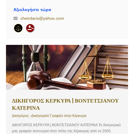
προσέγγιση και επιδεικνύοντας υψηλό αίσθημα ευθύνης κατά τον
χειρισμό των υποθέσεων που αναλαμβάνει. Υπηρεσίες: Αστικό δίκαιο
Αξιολογήστε τώρα
– Επίλυση διαφορών στα πολιτικά δικαστήρια, Οικογενειακό Δίκαιο,
cheirdaris@yahoo.com
Εμπράγματο Δίκαιο
ΔΙΚΗΓΟΡΟΣ ΚΕΡΚΥΡΑ | ΒΟΝΤΕΤΣΙΑΝΟΥ
ΚΑΤΕΡΙΝΑ
Δικηγόρος -Δικηγορικό Γραφείο στην Κέρκυρα
ΔΙΚΗΓΟΡΟΣ ΚΕΡΚΥΡΑ | ΒΟΝΤΕΤΣΙΑΝΟΥ ΚΑΤΕΡΙΝΑ Το δικηγορικό
μας γραφείο λειτουργεί στην πόλη της Κέρκυρας από το 2005.