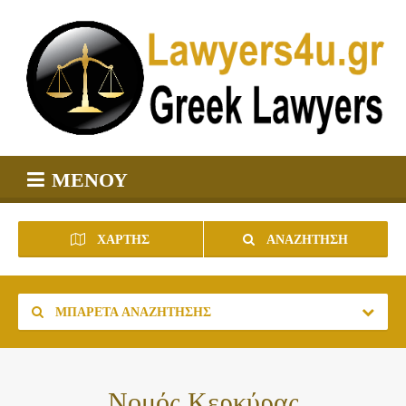
ΜΕΝΟΎ
ΧΆΡΤΗΣ
ΑΝΑΖΉΤΗΣΗ
ΜΠΑΡΈΤΑ ΑΝΑΖΉΤΗΣΗΣ
Νομός Κερκύρας