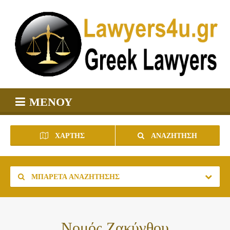
ΜΕΝΟΎ
ΧΆΡΤΗΣ
ΑΝΑΖΉΤΗΣΗ
ΜΠΑΡΈΤΑ ΑΝΑΖΉΤΗΣΗΣ
Νομός Ζακύνθου