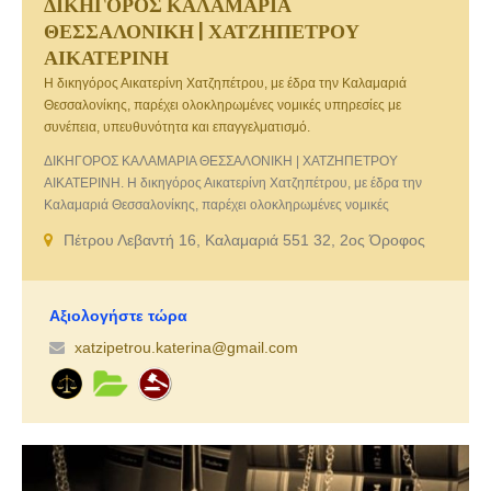
ΔΙΚΗΓΟΡΟΣ ΚΑΛΑΜΑΡΙΑ
ΘΕΣΣΑΛΟΝΙΚΗ | ΧΑΤΖΗΠΕΤΡΟΥ
ΑΙΚΑΤΕΡΙΝΗ
Η δικηγόρος Αικατερίνη Χατζηπέτρου, με έδρα την Καλαμαριά
Θεσσαλονίκης, παρέχει ολοκληρωμένες νομικές υπηρεσίες με
συνέπεια, υπευθυνότητα και επαγγελματισμό.
ΔΙΚΗΓΟΡΟΣ ΚΑΛΑΜΑΡΙΑ ΘΕΣΣΑΛΟΝΙΚΗ | ΧΑΤΖΗΠΕΤΡΟΥ
ΑΙΚΑΤΕΡΙΝΗ. Η δικηγόρος Αικατερίνη Χατζηπέτρου, με έδρα την
Καλαμαριά Θεσσαλονίκης, παρέχει ολοκληρωμένες νομικές
υπηρεσίες με συνέπεια, υπευθυνότητα και επαγγελματισμό. Διαθέτει
Πέτρου Λεβαντή 16, Καλαμαριά 551 32, 2ος Όροφος
πολυετή εμπειρία σε υποθέσεις αστικού, οικογενειακού, ποινικού και
εργατικού δικαίου, προσφέροντας αξιόπιστες νομικές λύσεις και
εξατομικευμένες συμβουλές. Στόχος της είναι η ουσιαστική
υποστήριξη και η προστασία των δικαιωμάτων κάθε πελάτη, με
Αξιολογήστε τώρα
ανθρώπινη προσέγγιση και αποτελεσματικότητα.
xatzipetrou.katerina@gmail.com