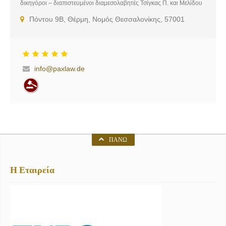
δικηγόροι – διαπιστευμένοι διαμεσολαβητές Τσίγκας Π. και Μελίδου
Ξ. διατηρούν δικηγορικό γραφείο στη Θέρμη Θεσσαλονίκης. Με
Πόντου 9Β, Θέρμη, Νομός Θεσσαλονίκης, 57001
ευθύνη και σεβασμό στις ανάγκες σας σας παρέχουν αξιόπιστες
νομικές υπηρεσίες. Υπηρεσίες: Εμπορικό Δίκαιο, Αστικό Δίκαιο,
Ποινικό Δίκαιο, Οικογενειακό Δίκαιο, Εργατικό Δίκαιο, Νόμος
Κατσέλη, Υπηρεσίες Διαμεσολάβησης
info@paxlaw.de
ΠΆΝΩ
Η Εταιρεία