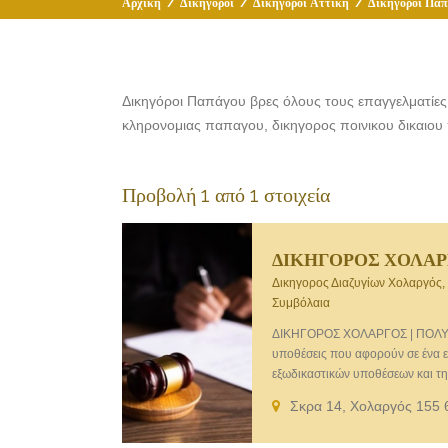
Αρχική
/
Δικηγόροι
/
Δικηγόροι Αττική
/
Δικηγόροι Πα
Δικηγόροι Παπάγου βρες όλους τους επαγγελματίες
κληρονομιας παπαγου, δικηγορος ποινικου δικαιο
Προβολή 1 από 1 στοιχεία
ΔΙΚΗΓΟΡΟΣ ΧΟΛΑΡ
Δικηγορος Διαζυγίων Χολαργός, 
Συμβόλαια
ΔΙΚΗΓΟΡΟΣ ΧΟΛΑΡΓΟΣ | ΠΟΛΥΔΩΡ
υποθέσεις που αφορούν σε ένα ε
εξωδικαστικών υποθέσεων και τ
Τραπεζικού Δικαίου. Το γραφείο
Σκρα 14, Χολαργός 155 
Ακινήτων (αγοραπωλησίες ακινήτ
αλλοδαπών, διαπραγματεύσεις, συ