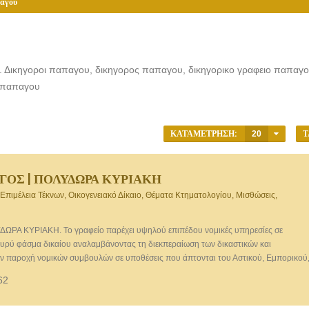
πάγου
. Δικηγοροι παπαγου, δικηγορος παπαγου, δικηγορικο γραφειο παπαγο
υ παπαγου
ΚΑΤΑΜΈΤΡΗΣΗ:
20
Τ
ΓΟΣ | ΠΟΛΥΔΩΡΑ ΚΥΡΙΑΚΗ
Επιμέλεια Τέκνων, Οικογενειακό Δίκαιο, Θέματα Κτηματολογίου, Μισθώσεις,
Α ΚΥΡΙΑΚΗ. Το γραφείο παρέχει υψηλού επιπέδου νομικές υπηρεσίες σε
υρύ φάσμα δικαίου αναλαμβάνοντας τη διεκπεραίωση των δικαστικών και
ην παροχή νομικών συμβουλών σε υποθέσεις που άπτονται του Αστικού, Εμπορικού
 παρέχει υψηλού επιπέδου νομικές υπηρεσίες σε υποθέσεις που αφορούν: Στο Δίκαιο
62
ων, μισθώσεις, ιδιωτικά συμφωνητικά, διαχείριση ακινήτων ημεδαπών και
μβόλαια, θέματα κτηματολογίου, έλεγχος τίτλων ιδιοκτησίας κ.α.). Μισθωτικές