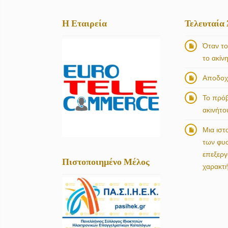
Η Εταιρεία
Τελευταία
Όταν το
το ακίν
Αποδοχή
Το πρό
ακινήτο
Μια ιστ
των φυ
επεξερ
Πιστοποιημένο Μέλος
χαρακτ