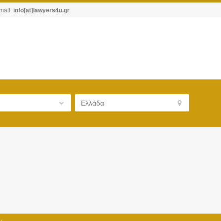
mail:
info[at]lawyers4u.gr