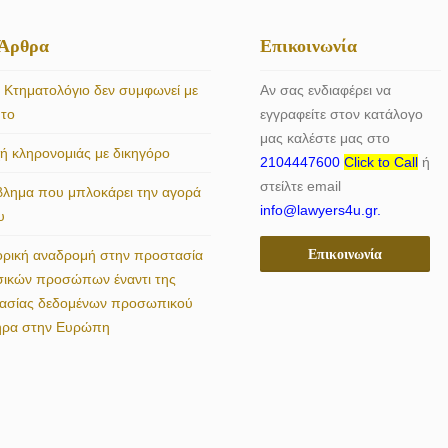
 Άρθρα
Επικοινωνία
 Κτηματολόγιο δεν συμφωνεί με
Αν σας ενδιαφέρει να
ητο
εγγραφείτε στον κατάλογο
μας καλέστε μας στο
 κληρονομιάς με δικηγόρο
2104447600
Click to Call
ή
στείλτε email
βλημα που μπλοκάρει την αγορά
info@lawyers4u.gr.
υ
Επικοινωνία
ορική αναδρομή στην προστασία
σικών προσώπων έναντι της
γασίας δεδομένων προσωπικού
ήρα στην Ευρώπη