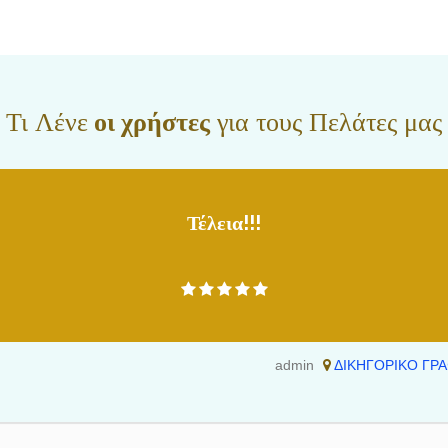
ισθίου, αγωγές μείωσης ενοικίου, παροχή νομικών συμβουλών σχετικά με το νόμο
ειακό Δίκαιο (συναινετικό διαζύγιο, διαζύγιο κατ’ αντιδικία, διατροφή τέκνου ή /και
νία τέκνου, συνεπιμέλεια, δικαστική συμπαράσταση, αγωγές αναγνώρισης ή
προγαμιαίων συμβολαίων, διαδικασίες υιοθεσίας κ.α.). Στο Κληρονομικό Δίκαιο
η διαθηκών, αγωγές κληρονομικής περιουσίας, ενημέρωση για σύνταξη διαθηκών,
νομικές διαφορές, συλλογή εγγράφων για αποδοχή κληρονομιάς κ.α.).Έκδοση
Τι Λένε
οι χρήστες
για τους Πελάτες μας
 εγγράφων από δημόσιες υπηρεσίες. Μεταφράσεις πτυχίων από αγγλικά- γαλλικά,
ηγορία
Τέλεια!!!
admin
ΔΙΚΗΓΟΡΙΚΟ ΓΡΑ