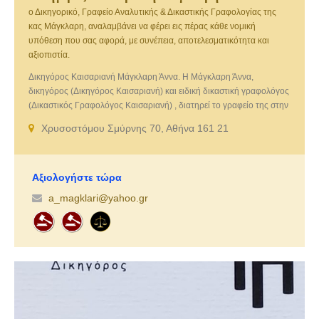
ο Δικηγορικό, Γραφείο Αναλυτικής & Δικαστικής Γραφολογίας της
κας Μάγκλαρη, αναλαμβάνει να φέρει εις πέρας κάθε νομική
υπόθεση που σας αφορά, με συνέπεια, αποτελεσματικότητα και
αξιοπιστία.
Δικηγόρος Καισαριανή Μάγκλαρη Άννα. Η Μάγκλαρη Άννα,
δικηγόρος (Δικηγόρος Καισαριανή) και ειδική δικαστική γραφολόγος
(Δικαστικός Γραφολόγος Καισαριανή) , διατηρεί το γραφείο της στην
ΚΑΙΣΑΡΙΑΝΉ. Το Δικηγορικό, Γραφείο Αναλυτικής & Δικαστικής
Χρυσοστόμου Σμύρνης 70, Αθήνα 161 21
Γραφολογίας της κας Μάγκλαρη αναλαμβάνει να φέρει εις πέρας
κάθε νομική υπόθεση που σας αφορά , με συνέπεια,
αποτελεσματικότητα και αξιοπιστία. (Γραφείο Δικαστικής
Γραφολογίας Καισαριανή). Επικοινωνήστε με το δικηγορικό μας
Αξιολογήστε τώρα
γραφείο κι αφήστε το έμπειρο προσωπικό μας να σας καθοδηγήσει
a_magklari@yahoo.gr
στη λύση του προβλήματός σας!