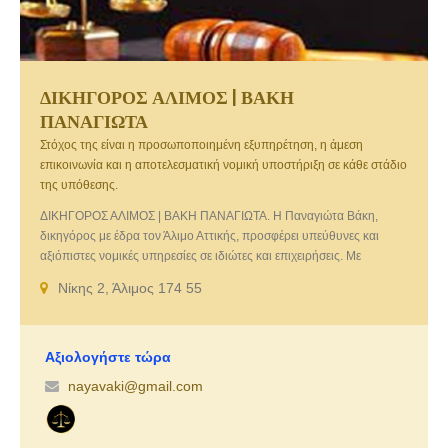
ΔΙΚΗΓΟΡΟΣ ΑΛΙΜΟΣ | ΒΑΚΗ
ΠΑΝΑΓΙΩΤΑ
Στόχος της είναι η προσωποποιημένη εξυπηρέτηση, η άμεση
επικοινωνία και η αποτελεσματική νομική υποστήριξη σε κάθε στάδιο
της υπόθεσης.
ΔΙΚΗΓΟΡΟΣ ΑΛΙΜΟΣ | ΒΑΚΗ ΠΑΝΑΓΙΩΤΑ. Η Παναγιώτα Βάκη,
δικηγόρος με έδρα τον Άλιμο Αττικής, προσφέρει υπεύθυνες και
αξιόπιστες νομικές υπηρεσίες σε ιδιώτες και επιχειρήσεις. Με
πολυετή εμπειρία στο αστικό, οικογενειακό, εργατικό και ποινικό
Νίκης 2, Άλιμος 174 55
δίκαιο, παρέχει ολοκληρωμένες λύσεις σε υποθέσεις όπως διαζύγια,
κληρονομικά, αγοραπωλησίες ακινήτων, εργατικές διαφορές και
ποινικές υποθέσεις.
Αξιολογήστε τώρα
nayavaki@gmail.com