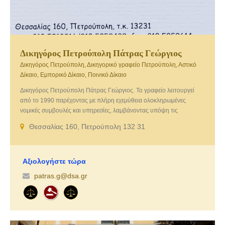
Δικηγόρος Πετρούπολη Πάτρας Γεώργιος
Δικηγόρος Πετρούπολη, Δικηγορικό γραφείο Πετρούπολη, Αστικό
Δίκαιο, Εμπορικό Δίκαιο, Ποινικό Δίκαιο
Δικηγόρος Πετρούπολη Πάτρας Γεώργιος. Το γραφείο λειτουργεί
από το 1990 παρέχοντας με πλήρη εχεμύθεια ολοκληρωμένες
νομικές συμβουλές και υπηρεσίες, λαμβάνοντας υπόψη τις
προσωπικές θέσεις και επιθυμίες του πελάτη. Η παροχή νομικών
Θεσσαλίας 160, Πετρούπολη 132 31
συμβουλών και υπηρεσιών καλύπτει τους τομείς του δικαίου με τους
οποίους ασχολείται το γραφείο με κύριο άξονα το Αστικό, Εμπορικό
και Ποινικό Δίκαιο.
Αξιολογήστε τώρα
patras.g@dsa.gr