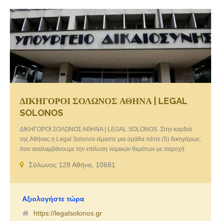
ΔΙΚΗΓΟΡΟΙ ΣΟΛΩΝΟΣ ΑΘΗΝΑ | LEGAL
SOLONOS
ΔΙΚΗΓΟΡΟΙ ΣΟΛΩΝΟΣ ΑΘΗΝΑ | LEGAL SOLONOS. Στην καρδιά
της Αθήνας η Legal Solonos είμαστε μια ομάδα πέντε (5) δικηγόρων,
που αναλαμβάνουμε την επίλυση νομικών θεμάτων με παροχή
συμβουλών, διαπραγμάτευση και παρουσία στα Δικαστήρια.
Σόλωνος 128 Αθήνα, 10681
Αξιολογήστε τώρα
https://legalsolonos.gr