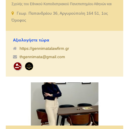
Σχολής του Εθνικού Καποδιστριακού Πανεπιστημίου Αθηνών και
Διαπιστευμένη Διαμεσολαβήτρια με εξειδίκευση στην Οικογενειακή
Γεωρ. Παπανδρέου 36, Αργυρούπολη 164 51, 1ος
διαμεσολάβηση. Το δικηγορικό μας γραφείο είναι εξαιρετικά
Όροφος
εξειδικευμένο στον ευαίσθητο τομέα του οικογενειακού δικαίου, με
μεγάλη εμπειρία στη διαχείριση τέτοιου είδους υποθέσεων.
Αξιολογήστε τώρα
https://gennimatalawfirm.gr
thgennimata@gmail.com