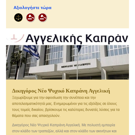
πανελλήνιες εξετάσεις ως απόφοιτος αριστούχος του πειραματικού
Λυκείου Αθηνών. Προσελήφθη στην εθνική τράπεζα ως ασκούμενη
Αξιολογήστε τώρα
δικηγόρος στο τμήμα περιουσίας. Όπου ασκήθηκε δίπλα σε πλειάδα
αρίστων έμπειρων δικηγόρων. Συμμετείχε σε πλείστα νομικά
σεμινάρια από όπου έχει λάβει και τις αντίστοιχες βεβαιώσεις.
Δικηγόρος Νέο Ψυχικό Καπράνη Αγγελική
Ξεχωρίζουμε για την αφοσίωση την συνέπεια και την
αποτελεσματικότητά μας. Ενημερωμένοι για τις εξελίξεις σε όλους
τους τομείς δικαίου, βρίσκουμε τις καλύτερες δυνατές λύσεις για τα
θέματα που σας απασχολούν.
Δικηγόρος Νέο Ψυχικό Καπράνη Αγγελική. Με πολυετή εμπειρία
στον κλάδο των τραπεζών, αλλά και στον κλάδο των ακινήτων και