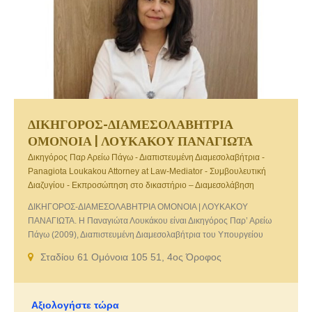
ΔΙΚΗΓΟΡΟΣ-ΔΙΑΜΕΣΟΛΑΒΗΤΡΙΑ
ΟΜΟΝΟΙΑ | ΛΟΥΚΑΚΟΥ ΠΑΝΑΓΙΩΤΑ
Δικηγόρος Παρ Αρείω Πάγω - Διαπιστευμένη Διαμεσολαβήτρια -
Panagiota Loukakou Attorney at Law-Mediator - Συμβουλευτική
Διαζυγίου - Εκπροσώπηση στο δικαστήριο – Διαμεσολάβηση
ΔΙΚΗΓΟΡΟΣ-ΔΙΑΜΕΣΟΛΑΒΗΤΡΙΑ ΟΜΟΝΟΙΑ | ΛΟΥΚΑΚΟΥ
ΠΑΝΑΓΙΩΤΑ. Η Παναγιώτα Λουκάκου είναι Δικηγόρος Παρ’ Αρείω
Πάγω (2009), Διαπιστευμένη Διαμεσολαβήτρια του Υπουργείου
Δικαιοσύνης από το 2013 (Α.Μ.32) και πιστοποιημένη από το διεθνή
Σταδίου 61 Ομόνοια 105 51, 4ος Όροφος
φορέα κατάρτισης Centre of Effective Dispute Resolution, CEDR,
UK. Είναι ιδρυτικό μέλος μαζί και με άλλους διαμεσολαβητές της
“ΔΙΑΛΟΓΟΣ”, Εταιρεία Εμπορικής και Οικογενειακής
Διαμεσολάβησης dialogosdiamesolavisi.gr.
Αξιολογήστε τώρα