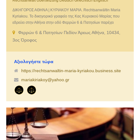
Rechtsanwalt Übersetzung Deutsch Griechisch Englisch
ΔΙΚΗΓΟΡΟΣ ΑΘΗΝΑ | ΚΥΡΙΑΚΟΥ ΜΑΡΙΑ. Rechtsanwältin Maria
Kyriakou. Το δικηγορικό γραφείο της Κας Κυριακού Μαρίας που
εδρεύει στην Αθήνα στην οδό Φερρών 6 & Πατησίων παρέχει
υψηλού επιπέδου νομικές υπηρεσίες, ανταποκρινόμενο με πλήρη
Φερρών 6 & Πατησίων Πεδίον Άρεως Αθήνα, 10434,
υπευθυνότητα, αποτελεσματικότητα και αξιοπιστία στις υποθέσεις
3ος Όροφος
που αναλαμβάνει. Η εξειδίκευση και η άρτια επιστημονική κατάρτιση
του γραφείου μας εγγυώνται την καλύτερη δυνατή συνεργασία με
τους πελάτες μας, με τους οποίους διατηρείται πάντοτε η άμεση και
προσωπική επαφή, αλλά και η απαιτούμενη εχεμύθεια.
Αξιολογήστε τώρα
https://rechtsanwaltin-maria-kyriakou.business.site
mariakiriakoy@yahoo.gr