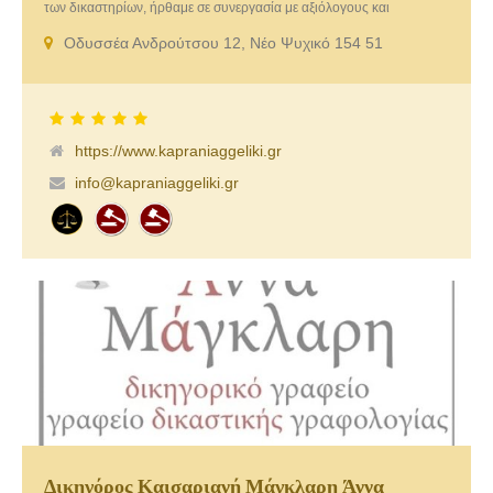
των δικαστηρίων, ήρθαμε σε συνεργασία με αξιόλογους και
επιλεγμένους συνεργάτες. Στόχος μας είναι οι σχέσεις μας με τους
Οδυσσέα Ανδρούτσου 12, Νέο Ψυχικό 154 51
πελάτες να διατηρούνται στο χρόνο. Δύναμή μας η προσήλωση στην
κάθε υπόθεση και η εμπιστοσύνη σας. Με δεδομένη την μεγάλη
εμπειρία μας και τον επαγγελματισμό μας, σας παρέχουμε
συμβουλές για τα θέματα που σας απασχολούν, καθώς και γρήγορες
και άμεσες λύσεις για την διασφάλιση των δικαιωμάτων σας.
https://www.kapraniaggeliki.gr
info@kapraniaggeliki.gr
Δικηγόρος Καισαριανή Μάγκλαρη Άννα