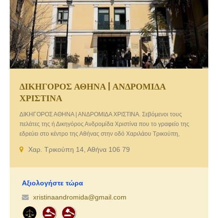
ΔΙΚΗΓΟΡΟΣ ΑΘΗΝΑ | ΑΝΔΡΟΜΙΔΑ
ΧΡΙΣΤΙΝΑ
ΔΙΚΗΓΟΡΟΣ ΑΘΗΝΑ | ΑΝΔΡΟΜΙΔΑ ΧΡΙΣΤΙΝΑ. Σεβόμενοι τους
πελάτες της ή Δικηγόρος Ανδρομίδα Χριστίνα που το γραφείο της
εδρεύει στο κέντρο της Αθήνας στην οδό Χαριλάου Τρικούπη,
στηρίζεται απόλυτα στην γνώση του αντικειμένου με συνέπεια και
Χαρ. Τρικούπη 14, Αθήνα 106 79
ακρίβεια, δίνοντας αποτελεσματική λύση στα προβλήματά σας. Το
δικηγορικό γραφείο μας με την πολυετή εμπειρία του προσφέρει τις
εξής υπηρεσίες:
Αξιολογήστε τώρα
xristinaandromida@gmail.com