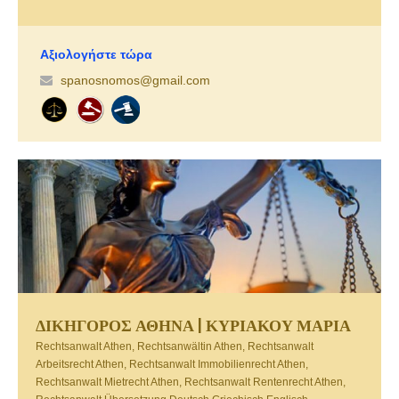
δημιουργήθηκε από γραφεία με πάνω από 45 έτη εμπειρίας στη
δικαστηριακή πρακτική, αλλά και στην παροχή συμβουλευτικών
υπηρεσιών σε ιδιώτες, επιχειρήσεις και άλλους οργανισμούς, σε ένα
Αξιολογήστε τώρα
μεγάλο εύρος νομικών ζητημάτων.
spanosnomos@gmail.com
ΔΙΚΗΓΟΡΟΣ ΑΘΗΝΑ | ΚΥΡΙΑΚΟΥ ΜΑΡΙΑ
Rechtsanwalt Athen, Rechtsanwältin Athen, Rechtsanwalt
Arbeitsrecht Athen, Rechtsanwalt Immobilienrecht Athen,
Rechtsanwalt Mietrecht Athen, Rechtsanwalt Rentenrecht Athen,