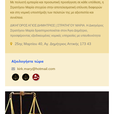
Με πολυετή εμπειρία και προσωπική προσέγγιση σε κάθε υπόθεση, η
Στρατήγου Μαρία στοχεύει στην αποτελεσματική επίλυση διαφορών
και στη νομική υποστήριξη των πελατών της με αξιοπιστία και
συνέπεια.
ΔΙΚΗΓΟΡΟΣ ΑΓΙΟΣ ΔΗΜΗΤΡΙΟΣ | ΣΤΡΑΤΗΓΟΥ ΜΑΡΙΑ. Η Δικηγόρος
Στρατήγου Μαρία δραστηριοποιείται στον Άγιο Δημήτριο,
προσφέροντας εξειδικευμένες νομικές υπηρεσίες με υπευθυνότητα
και επαγγελματισμό. Αναλαμβάνει υποθέσεις αστικού, οικογενειακού,
25ης Μαρτίου 40, Αγ. Δημήτριος Αττικής 173 43
εργατικού και εμπορικού δικαίου, παρέχοντας νομικές συμβουλές
και εκπροσώπηση σε ιδιώτες και επιχειρήσεις. Με πολυετή εμπειρία
και προσωπική προσέγγιση σε κάθε υπόθεση, η Στρατήγου Μαρία
στοχεύει στην αποτελεσματική επίλυση διαφορών και στη νομική
Αξιολογήστε τώρα
υποστήριξη των πελατών της με αξιοπιστία και συνέπεια.
kirk.mary@hotmail.com