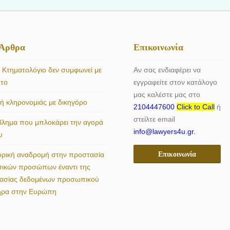
 Άρθρα
Επικοινωνία
 Κτηματολόγιο δεν συμφωνεί με
Αν σας ενδιαφέρει να
ητο
εγγραφείτε στον κατάλογο
μας καλέστε μας στο
 κληρονομιάς με δικηγόρο
2104447600
Click to Call
ή
στείλτε email
βλημα που μπλοκάρει την αγορά
info@lawyers4u.gr.
υ
Επικοινωνία
ορική αναδρομή στην προστασία
σικών προσώπων έναντι της
γασίας δεδομένων προσωπικού
ήρα στην Ευρώπη