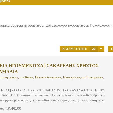
μενίτσα
γορικα γραφεια ηγουμενιτσα, Εργατολογοσ ηγουμενιτσα, Ποινικολογοι 
ΚΑΤΑΜΈΤΡΗΣΗ:
20
Τ
ΡΕΙΑ ΗΓΟΥΜΕΝΙΤΣΑ | ΣΑΚΑΡΕΛΗΣ ΧΡΗΣΤΟΣ
ΑΜΑΛΙΑ
κητικής φύσης υποθέσεις, Ποινικά- Ανακρίσεις, Μεταφράσεις και Επικυρώσεις
ΕΝΙΤΣΑ | ΣΑΚΑΡΕΛΗΣ ΧΡΗΣΤΟΣ ΠΑΠΑΔΗΜΗΤΡΙΟΥ ΑΜΑΛΙΑ ΑΝΤΙΚΕΙΜΕΝΟ
ΙΡΕΙΑΣ: Παράσταση ενώπιον των Ελληνικών Δικαστηρίων κάθε βαθμού και
και οργανισμών, σύνταξη και κατάθεση δικογράφων, σύνταξη γνωμοδοτήσεων,
μένων και εγγράφων, συμμετοχή και παροχή συμβουλών σε διαπραγματεύσεις για τη
σα, Τ.Κ.46100
, συναλλαγών. Το γραφείο μας καλύπτει κάθε τομέα του δικαίου, ακολουθεί