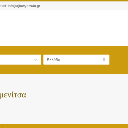
mail:
info[at]lawyers4u.gr
μενίτσα