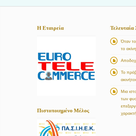
Η Εταιρεία
Τελευταία
Όταν το
το ακίν
Αποδοχή
Το πρό
ακινήτο
Μια ιστ
των φυ
επεξερ
Πιστοποιημένο Μέλος
χαρακτ