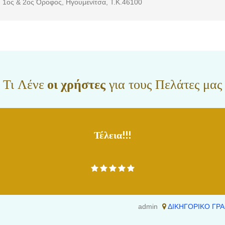
 1ος & 2ος Όροφος, Ηγουμενίτσα, Τ.Κ.46100
κού Δικαίου. Η μακροχρόνια εμπειρία και η άρτια επιστημονική μας κατάρτιση, αλλά
ελής συνεργασία διασφαλίζει την αποτελεσματική προάσπιση των συμφερόντων κάθε
αστικές αίθουσες αλλά και εκτός αυτών, μέσω της συμβουλευτικής καθοδήγησής τους
η με όλα τα διαθέσιμα ηλεκτρονικά μέσα είναι το κύριο χαρακτηριστικό μας, όλα δ
ς της σύγχρονης τεχνολογίας. Το γραφείο αποτελεί σημείο αναφοράς στη
δικηγορία για τους πολίτες, δεκάδες εταιρείες, επιχειρηματικούς ομίλους, σωματεία,
Οργανισμούς Τοπικής Αυτοδιοίκησης, που έχουν επιλέξει να συνεργαστούν μαζί μας,
ι το υψηλό επίπεδο των υπηρεσιών μας, τη συνέπεια και τον επαγγελματισμό μας. Ο
Τι Λένε
οι χρήστες
για τους Πελάτες μας
τερη διαφήμισή μας. Τα στελέχη μας επιμορφώνονται συνεχώς, προκειμένου να είναι
τικά με τα νέα νομικά […]
Τέλεια!!!
admin
ΔΙΚΗΓΟΡΙΚΟ ΓΡΑ