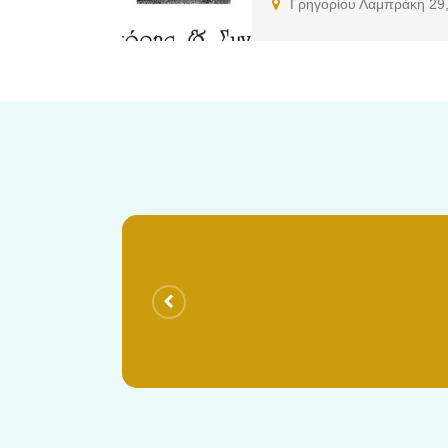
Γρηγορίου Λαμπράκη 29,
Δημοσίου, Αθλητικού και Τραπεζι
και η ειλικρινής αμοιβαία επωφ
εντολέα μας, όχι μόνον στις δικ
Η μηχανοργάνωση και η υποστήριξ
τα στελέχη είναι άριστοι γνώστε
συμβουλευτική και δικαστηριακή 
επαγγελματικές οργανώσεις και 
με αποτέλεσμα να έχουν γνωρίσε
ίδιοι λοιπόν αποτελούν την καλύ
ανά πάσα στιγμή ενημερωμένα σχε