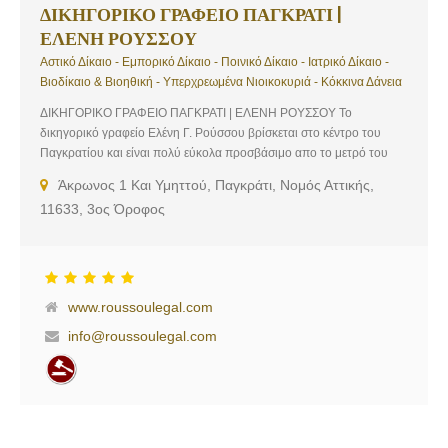
ΔΙΚΗΓΟΡΙΚΟ ΓΡΑΦΕΙΟ ΠΑΓΚΡΑΤΙ |
ΕΛΕΝΗ ΡΟΥΣΣΟΥ
Αστικό Δίκαιο - Εμπορικό Δίκαιο - Ποινικό Δίκαιο - Ιατρικό Δίκαιο -
Βιοδίκαιο & Βιοηθική - Υπερχρεωμένα Νιοικοκυριά - Κόκκινα Δάνεια
ΔΙΚΗΓΟΡΙΚΟ ΓΡΑΦΕΙΟ ΠΑΓΚΡΑΤΙ | ΕΛΕΝΗ ΡΟΥΣΣΟΥ Το
δικηγορικό γραφείο Ελένη Γ. Ρούσσου βρίσκεται στο κέντρο του
Παγκρατίου και είναι πολύ εύκολα προσβάσιμο απο το μετρό του
Ευαγγελισμού. Το γραφείο μας με αρωγό την πείρα, την πολύ καλή
Άκρωνος 1 Και Υμηττού, Παγκράτι, Νομός Αττικής,
επιστημονική κατάρτιση και τις σημαντικές του επιτυχίες εξειδικεύεται
11633, 3ος Όροφος
στον νόμο Κατσέλη Ν.3869/2010, με σκοπό την προστασία των
δανειοληπτών απο τις ανελέητες τακτικές των τραπεζών, στην
σύσταση εταιριών (ΙΚΕ ), στην κατοχύρωση σημάτων, στο εμπορικό
δίκαιο καθώς και στο κληρονομικό δίκαιο. Στην διάθεση σας για την
βέλτιστη εξυπηρέτηση σας. Το γραφείο μας ασχολείται επίσης με
www.roussoulegal.com
μεταφράσεις και υποθέσεις Ελλήνων του εξωτερικού. Η κα. Ρούσσου
Ελένη παρέχει παντός τύπου νομικές υπηρεσίες και συμβουλές.
info@roussoulegal.com
Υπηρεσίες: Αστικό Δίκαιο, Εμπορικό Δίκαιο, Ποινικό Δίκαιο, Ιατρικό
Δίκαιο – Βιοδίκαιο & Βιοηθική, Υπερχρεωμένα Νιοικοκυριά, Κόκκινα
Δάνεια