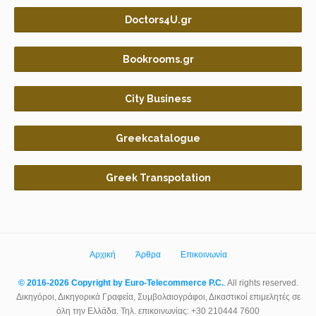
Doctors4U.gr
Bookrooms.gr
City Business
Greekcatalogue
Greek Transpotation
Αρχική
Άρθρα
Επικοινωνία
© 2016-2026 Copyright by Euro-Telecommerce P.C.
.
All rights reserved.
Δικηγόροι, Δικηγορικά Γραφεία, Συμβολαιογράφοι, Δικαστικοί επιμελητές σε
όλη την Ελλάδα. Τηλ. επικοινωνίας: +30 210444 7600