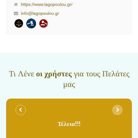
είχαν ως αποτέλεσμα την εδραίωση της εταιρείας από την πρώτη
https://www.lagopoulou.gr/
στιγμή, στην ευρύτερη περιοχή της Βόρειας Ελλάδος και την
info@lagopoulou.gr
δημιουργία σχέσεων εμπιστοσύνης με τους εντολείς τους. Η
ανάπτυξη της δραστηριότητας στην Αθήνα και η διεύρυνση του
δικτύου συνεργατών σε όλη την Ελλάδα, προσέδωσε νέα δυναμική
και οδήγησε στην ταχύτερη, αποτελεσματικότερη και πιο
ολοκληρωμένη αντιμετώπιση οπουδήποτε νομικού ζητήματος. Η
συνεχής παρουσία μας στα νομικά δρώμενα και η επιμελής
ενημέρωση και κατάρτιση των στελεχών μας, μας χάρισε μια
πολύτιμη εμπειρία, την οποία εδώ και 30 χρόνια σας προσφέρουμε.
Η Νομική μας ομάδα αποτελείται από επιτυχημένους
μεταπτυχιούχους δικηγόρους (Μ.Δ.Ε.) με μεγάλη εμπειρία στο
Τι Λένε
οι χρήστες
για τους Πελάτες
Εμπορικό Δίκαιο, στο Ποινικό Δίκαιο, στο Αστικό Δίκαιο και στο
Διοικητικό Δίκαιο. Ο συνδυασμός της 30ετούς νομικής εμπειρίας, της
μας
υψηλής εξειδίκευσης και των νέων τεχνολογιών εξασφαλίζει την
καλύτερη δυνατή αντιμετώπιση των ζητημάτων των εντολέων μας,
ενώ η συνεργασία όλων των δικηγόρων […]
Τέλεια!!!