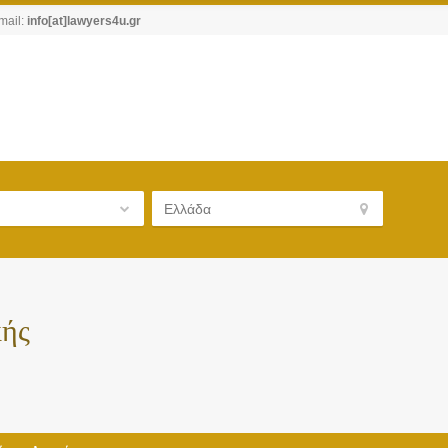
mail:
info[at]lawyers4u.gr
κής