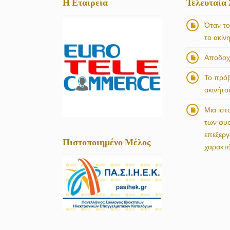
Η Εταιρεία
Τελευταία
Όταν το
το ακίν
Αποδοχή
Το πρό
ακινήτο
Μια ιστ
των φυ
επεξερ
Πιστοποιημένο Μέλος
χαρακτ