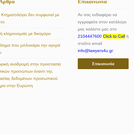
 Άρθρα
Επικοινωνία
 Κτηματολόγιο δεν συμφωνεί με
Αν σας ενδιαφέρει να
ητο
εγγραφείτε στον κατάλογο
μας καλέστε μας στο
 κληρονομιάς με δικηγόρο
2104447600
Click to Call
ή
στείλτε email
βλημα που μπλοκάρει την αγορά
info@lawyers4u.gr.
υ
Επικοινωνία
ορική αναδρομή στην προστασία
σικών προσώπων έναντι της
γασίας δεδομένων προσωπικού
ήρα στην Ευρώπη