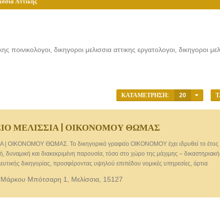
ίσσια Αττικής
κης ποινικολογοι, δικηγοροι μελισσια αττικης εργατολογοι, δικηγοροι μελ
ΚΑΤΑΜΈΤΡΗΣΗ:
20
Τ
ΕΙΟ ΜΕΛΙΣΣΙΑ | ΟΙΚΟΝΟΜΟΥ ΘΩΜΑΣ
| ΟΙΚΟΝΟΜΟΥ ΘΩΜΑΣ. Το δικηγορικό γραφείο ΟΙΚΟΝΟΜΟΥ έχει ιδρυθεί το έτος
γή, δυναμική και διακεκριμένη παρουσία, τόσο στο χώρο της μάχιμης – δικαστηριακή
λευτικής δικηγορίας, προσφέροντας υψηλού επιπέδου νομικές υπηρεσίες, άρτια
ξη σε ιδιώτες, ελεύθερους επαγγελματίες, επιχειρήσεις και εταιρίες (ελληνικές ή
 Μάρκου Μπότσαρη 1, Μελίσσια, 15127
ατοίκους εξωτερικού.