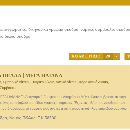
επαγγελματίες, δικηγορικα γραφεια σκυδρα, νομικες συμβουλες σκυδρα,
κο δικαιο σκυδρα
ΚΑΤΑΜΈΤΡΗΣΗ:
20
Τ
 ΠΕΛΛΑ | ΜΕΓΑ ΗΛΙΑΝΑ
ο, Εμπορικό Δίκαιο, Εταιρικό Δίκαιο, Αστικό Δίκαιο, Φορολογικό Δίκαιο,
 Συμβάσεις.
Α ΗΛΙΑΝΑ Το Δικηγορικό Γραφείο της Δικηγόρου Μέγα Ηλιάνας βρίσκεται στην
μένες και υψηλού επιπέδου νομικές υπηρεσίες. Έχοντας πλήρη συναίσθηση των
που διανύουμε, το γραφείο μας στοχεύει στην παροχή υψηλού επιπέδου νομικών
ως προσωποκεντρική και πελατοκεντρική προσέγγιση και επιδεικνύοντας υψηλό
ύδρα, Νομός Πέλλας, Τ.Κ.58500
ισμό των υποθέσεων που αναλαμβάνει.