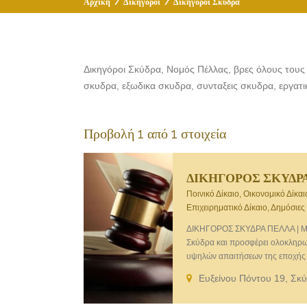
Αρχική
/
Δικηγόροι
/
Δικηγόροι Σκύδρα
Δικηγόροι Σκύδρα, Νομός Πέλλας, βρες όλους τους 
σκυδρα, εξωδικα σκυδρα, συνταξεις σκυδρα, εργατι
Προβολή 1 από 1 στοιχεία
ΔΙΚΗΓΟΡΟΣ ΣΚΥΔΡΑ
Ποινικό Δίκαιο, Οικονομικό Δίκαι
Επιχειρηματικό Δίκαιο, Δημόσιες
ΔΙΚΗΓΟΡΟΣ ΣΚΥΔΡΑ ΠΕΛΛΑ | ΜΕΓ
Σκύδρα και προσφέρει ολοκληρω
υψηλών απαιτήσεων της εποχής 
υπηρεσιών, υιοθετώντας μία άκρ
Ευξείνου Πόντου 19, Σκ
αίσθημα ευθύνης κατά τον χειρ