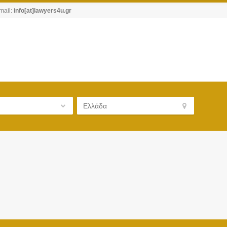
mail:
info[at]lawyers4u.gr