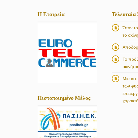
Η Εταιρεία
Τελευταία
Όταν το
το ακίν
Αποδοχή
Το πρό
ακινήτο
Μια ιστ
των φυ
επεξερ
Πιστοποιημένο Μέλος
χαρακτ