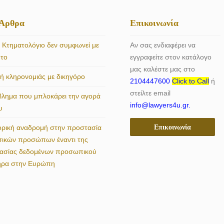
 Άρθρα
Επικοινωνία
 Κτηματολόγιο δεν συμφωνεί με
Αν σας ενδιαφέρει να
ητο
εγγραφείτε στον κατάλογο
μας καλέστε μας στο
 κληρονομιάς με δικηγόρο
2104447600
Click to Call
ή
στείλτε email
βλημα που μπλοκάρει την αγορά
info@lawyers4u.gr.
υ
Επικοινωνία
ορική αναδρομή στην προστασία
σικών προσώπων έναντι της
γασίας δεδομένων προσωπικού
ήρα στην Ευρώπη