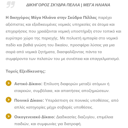
ΔΙΚΗΓΟΡΟΣ ΣΚΥΔΡΑ ΠΕΛΛΑ | ΜΕΓΑ ΗΛΙΑΝΑ ---
ΔΙΚΗΓΟΡΟΣ ΣΚΥΔΡΑ ΠΕΛΛΑ | ΜΕΓΑ ΗΛΙΑΝΑ
lawyers4u.gr
Η δικηγόρος Μέγα Ηλιάνα στην Σκύδρα Πέλλας
παρέχει
αξιόπιστες και εξειδικευμένες νομικές υπηρεσίες σε άτομα και
επιχειρήσεις που χρειάζονται νομική υποστήριξη στον τοπικό και
ευρύτερο χώρο της περιοχής. Με πολυετή εμπειρία στο νομικό
πεδίο και βαθιά γνώση του δικαίου, προσφέρει λύσεις για μια
σειρά από νομικά ζητήματα, διασφαλίζοντας πάντα τα
συμφέροντα των πελατών του με συνέπεια και επαγγελματισμό.
Τομείς Εξειδίκευσης:
Αστικό Δίκαιο:
Επίλυση διαφορών μεταξύ ατόμων ή
εταιρειών, συμβόλαια, και απαιτήσεις αποζημιώσεων.
Ποινικό Δίκαιο:
Υπεράσπιση σε ποινικές υποθέσεις, από
απλές κατηγορίες μέχρι σοβαρές υποθέσεις.
Οικογενειακό Δίκαιο:
Διαδικασίες διαζυγίου, επιμέλεια
παιδιών, και συμφωνίες για διατροφή.