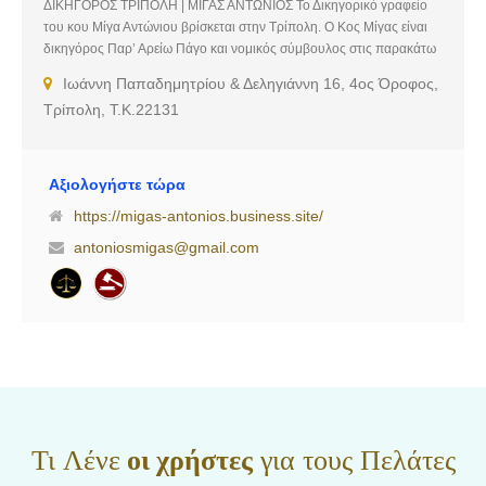
ΔΙΚΗΓΟΡΟΣ ΤΡΙΠΟΛΗ | ΜΙΓΑΣ ΑΝΤΩΝΙΟΣ Το Δικηγορικό γραφείο
του κου Μίγα Αντώνιου βρίσκεται στην Τρίπολη. Ο Κος Μίγας είναι
δικηγόρος Παρ’ Αρείω Πάγο και νομικός σύμβουλος στις παρακάτω
υπηρεσίες: Δημοσίας Επιχείρησης Ηλεκτρισμού Α.Ε ( Δ.Ε.Η Α.Ε),
Ιωάννη Παπαδημητρίου & Δεληγιάννη 16, 4ος Όροφος,
Λιγνιτικής Μεγαλόπολης Α.Ε, ΔΕΔΔΗΕ Α.Ε Τριπόλεως, Τέως Γενικής
Τρίπολη, Τ.Κ.22131
Τράπεζας Ελλάδος Υποκ. Τρίπολης, Τέως Ε.Ο.Τ Αρκαδίας και
Εργατικού Κέντρου Αρκαδίας. Αντικείμενο Εργασιών: Εμπράγματο
δίκαιο, Κληρονομικό δίκαιο, Οικογενειακό δίκαιο, Ενοχικό & Ποινικό
Δίκαιο
Αξιολογήστε τώρα
https://migas-antonios.business.site/
antoniosmigas@gmail.com
Τι Λένε
οι χρήστες
για τους Πελάτες