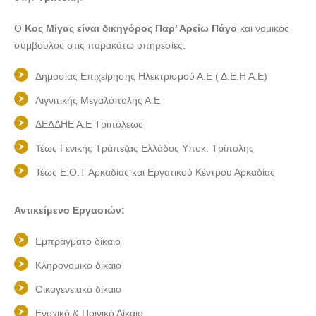
Ο
Κος Μίγας είναι δικηγόρος Παρ’ Αρείω Πάγο
και νομικός
σύμβουλος στις παρακάτω υπηρεσίες:
Δημοσίας Επιχείρησης Ηλεκτρισμού Α.Ε ( Δ.Ε.Η Α.Ε)
Λιγνιτικής Μεγαλόπολης Α.Ε
ΔΕΔΔΗΕ Α.Ε Τριπόλεως
Τέως Γενικής Τράπεζας Ελλάδος Υποκ. Τρίπολης
Τέως Ε.Ο.Τ Αρκαδίας και Εργατικού Κέντρου Αρκαδίας
Αντικείμενο Εργασιών:
Εμπράγματο δίκαιο
Κληρονομικό δίκαιο
Οικογενειακό δίκαιο
Ενοχικό & Ποινικό Δίκαιο