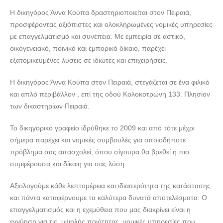
Η δικηγόρος Άννα Κούπα δραστηριοποιείται στον Πειραιά,
ΔΙΚΗΓΟΡΟΣ ΠΕΙΡΑΙΑ-ΚΟΥΠΑ ΑΝΝΑ---lawyers4u.gr
προσφέροντας αξιόπιστες και ολοκληρωμένες νομικές υπηρεσίες
με επαγγελματισμό και συνέπεια. Με εμπειρία σε αστικό,
οικογενειακό, ποινικό και εμπορικό δίκαιο, παρέχει
εξατομικευμένες λύσεις σε ιδιώτες και επιχειρήσεις.
Η δικηγόρος Άννα Κούπα στον Πειραιά, στεγάζεται σε ένα φιλικό
και απλό περιβάλλον , επί της οδού Κολοκοτρώνη 133. Πλησίον
των δικαστηρίων Πειραιά.
Το δικηγορικό γραφείο ιδρύθηκε το 2009 και από τότε μέχρι
σήμερα παρέχει και νομικές συμβουλές για οποιοδήποτε
πρόβλημα σας απασχολεί, όπου σίγουρα θα βρεθεί η πιο
συμφέρουσα και δίκαιη για σας λύση.
Αξιολογούμε κάθε λεπτομέρεια και ιδιαιτερότητα της κατάστασης
και πάντα καταφέρνουμε τα καλύτερα δυνατά αποτελέσματα. Ο
επαγγελματισμός και η εχεμύθεια που μας διακρίνει είναι η
εγγύηση για τις, υψηλής ποιότητας, νομικές υπηρεσίες που