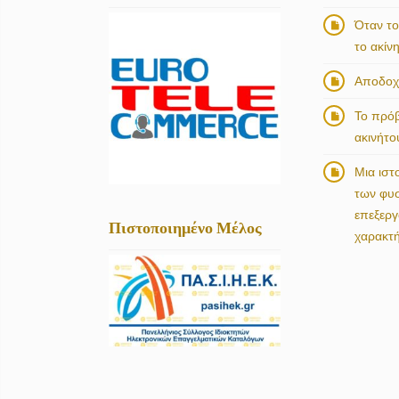
Όταν το
το ακίν
Αποδοχή
Το πρό
ακινήτο
Μια ιστ
των φυ
επεξερ
Πιστοποιημένο Μέλος
χαρακτ