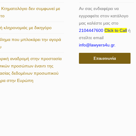
 Κτηματολόγιο δεν συμφωνεί με
Αν σας ενδιαφέρει να
ητο
εγγραφείτε στον κατάλογο
μας καλέστε μας στο
 κληρονομιάς με δικηγόρο
2104447600
Click to Call
ή
στείλτε email
βλημα που μπλοκάρει την αγορά
info@lawyers4u.gr.
υ
Επικοινωνία
ορική αναδρομή στην προστασία
σικών προσώπων έναντι της
γασίας δεδομένων προσωπικού
ήρα στην Ευρώπη