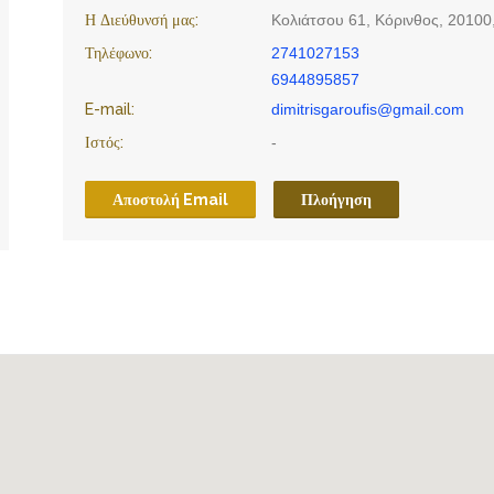
Η Διεύθυνσή μας:
Κολιάτσου 61, Κόρινθος, 20100
Τηλέφωνο:
2741027153
6944895857
E-mail:
dimitrisgaroufis@gmail.com
Ιστός:
-
Αποστολή Email
Πλοήγηση