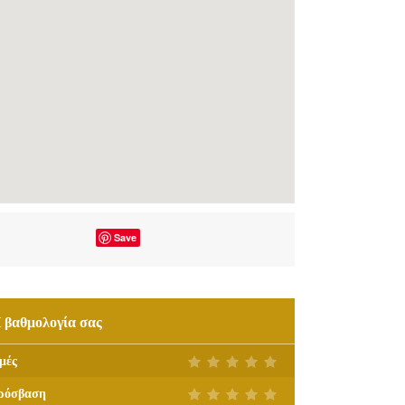
Save
 βαθμολογία σας
μές
ρόσβαση