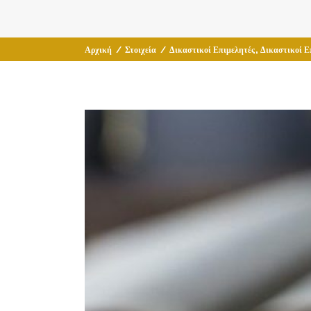
,
Αρχική
/
Στοιχεία
/
Δικαστικοί Επιμελητές
Δικαστικοί Ε