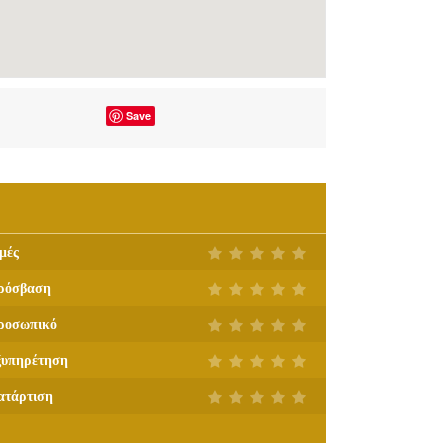
Save
μές
ρόσβαση
ροσωπικό
ξυπηρέτηση
ατάρτιση