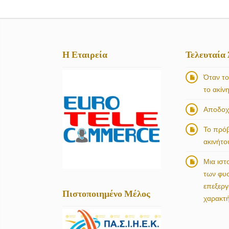
Η Εταιρεία
Τελευταία
Όταν το
το ακίν
Αποδοχή
Το πρό
ακινήτο
Μια ιστ
των φυ
επεξερ
Πιστοποιημένο Μέλος
χαρακτ