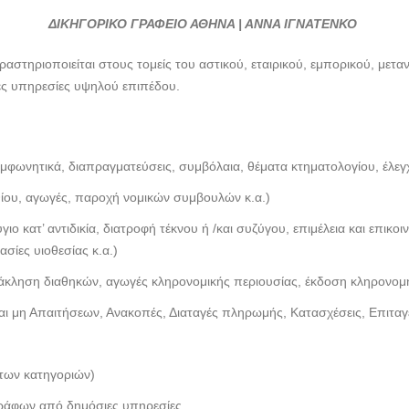
ΔΙΚΗΓΟΡΙΚΟ ΓΡΑΦΕΙΟ ΑΘΗΝΑ | ΑΝΝΑ ΙΓΝΑΤΕΝΚΟ
ραστηριοποιείται στους τομείς του αστικού, εταιρικού, εμπορικού, μετα
κές υπηρεσίες υψηλού επιπέδου.
μφωνητικά, διαπραγματεύσεις, συμβόλαια, θέματα κτηματολογίου, έλεγχο
ίου, αγωγές, παροχή νομικών συμβουλών κ.α.)
ζύγιο κατ’ αντιδικία, διατροφή τέκνου ή /και συζύγου, επιμέλεια και επ
σίες υιοθεσίας κ.α.)
άκληση διαθηκών, αγωγές κληρονομικής περιουσίας, έκδοση κληρονομητ
και μη Απαιτήσεων, Ανακοπές, Διαταγές πληρωμής, Κατασχέσεις, Επιταγ
 των κατηγοριών)
ράφων από δημόσιες υπηρεσίες