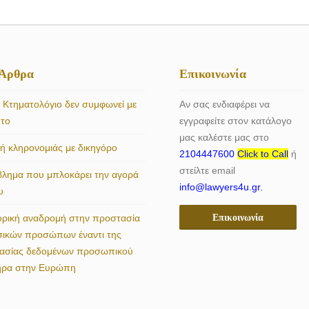
 Άρθρα
Επικοινωνία
 Κτηματολόγιο δεν συμφωνεί με
Αν σας ενδιαφέρει να
ητο
εγγραφείτε στον κατάλογο
μας καλέστε μας στο
 κληρονομιάς με δικηγόρο
2104447600
Click to Call
ή
στείλτε email
βλημα που μπλοκάρει την αγορά
info@lawyers4u.gr.
υ
Επικοινωνία
ορική αναδρομή στην προστασία
σικών προσώπων έναντι της
γασίας δεδομένων προσωπικού
ήρα στην Ευρώπη