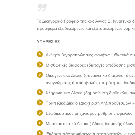
Το Δικηγορικό Γραφείο της κας Άννας Σ. Ιγνατένκο δ
προσφέρει εξειδικευμένες και εξατομικευμένες νομι
ΥΠΗΡΕΣΙΕΣ
Ακίνητα (αγοραπωλησίες ακινήτων, ιδιωτικά συ
Μισθωτικές διαφορές (διαταγές απόδοσης μισθ
Οικογενειακό Δίκαιο (συναινετικό διαζύγιο, δια
αναγνώρισης ή προσβολής πατρότητας, διαδικα
Κληρονομικό Δίκαιο (δημοσίευση διαθηκών, αν
Τραπεζικό Δίκαιο (Διαχείριση Ληξιπρόθεσμων 
Εξωδικαστικός μηχανισμός ρύθμισης οφειλών
Μεταναστευτικό Δίκαιο ( Άδειες διαμονής όλων
Έκδοση πάσης φύσεως πιστοποιητικών κι εγγ