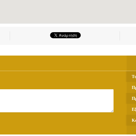
Τι
Π
Π
Ε
Κ