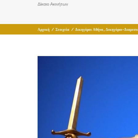
Δίκαιο Ακινήτων
,
Αρχική
/
Στοιχεία
/
Δικηγόροι Αθήνα
Δικηγόροι-Διαμεσο