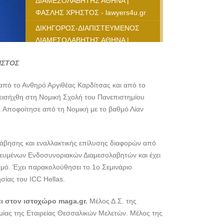
ΔΙΑΜΕΣΟΛΑΒΗΤΗΣ ΑΘΗΝΑ |
ΦΑΣΛΗΣ ΧΡΗΣΤΟΣ - lawyers4u.gr
ΔΙΚΗΓΟΡΟΣ-ΔΙΑΠΙΣΤΕΥΜΕΝΟΣ
ΔΙΑΜΕΣΟΛΑΒΗΤΗΣ ΑΘΗΝΑ |
ΦΑΣΛΗΣ ΧΡΗΣΤΟΣ - lawyers4u.gr
ΗΣΤΟΣ
ΔΙΚΗΓΟΡΟΣ-ΔΙΑΠΙΣΤΕΥΜΕΝΟΣ
ΔΙΑΜΕΣΟΛΑΒΗΤΗΣ ΑΘΗΝΑ |
από το Ανθηρό Αργιθέας Καρδίτσας και από το
ΦΑΣΛΗΣ ΧΡΗΣΤΟΣ - lawyers4u.gr
 εισήχθη στη Νομική Σχολή του Πανεπιστημίου
ΔΙΚΗΓΟΡΟΣ-ΔΙΑΠΙΣΤΕΥΜΕΝΟΣ
 Αποφοίτησε από τη Νομική με το βαθμό Λίαν
ΔΙΑΜΕΣΟΛΑΒΗΤΗΣ ΑΘΗΝΑ |
ΦΑΣΛΗΣ ΧΡΗΣΤΟΣ - lawyers4u.gr
άβησης και εναλλακτικής επίλυσης διαφορών από
ΔΙΚΗΓΟΡΟΣ-ΔΙΑΠΙΣΤΕΥΜΕΝΟΣ
τευμένων Ενδοσυνοριακών Διαμεσολαβητών και έχει
ΔΙΑΜΕΣΟΛΑΒΗΤΗΣ ΑΘΗΝΑ |
σμό. Έχει παρακολούθησει το 1ο Σεμινάριο
ΦΑΣΛΗΣ ΧΡΗΣΤΟΣ - lawyers4u.gr
ησίας του ICC Hellas.
ΔΙΚΗΓΟΡΟΣ-ΔΙΑΠΙΣΤΕΥΜΕΝΟΣ
ΔΙΑΜΕΣΟΛΑΒΗΤΗΣ ΑΘΗΝΑ |
ι στον ιστοχώρο maga.gr.
Μέλος Δ.Σ. της
ΦΑΣΛΗΣ ΧΡΗΣΤΟΣ - lawyers4u.gr
ίας της Εταιρείας Θεσσαλικών Μελετών. Μέλος της