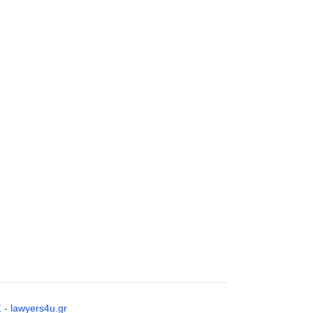
ΔΙΚΗΓΟΡΟΣ-ΔΙΑΠΙΣΤΕΥΜΕΝΟΣ
ΔΙΑΜΕΣΟΛΑΒΗΤΗΣ ΑΘΗΝΑ |
ΦΑΣΛΗΣ ΧΡΗΣΤΟΣ - lawyers4u.gr
ΔΙΚΗΓΟΡΟΣ-ΔΙΑΠΙΣΤΕΥΜΕΝΟΣ
ΔΙΑΜΕΣΟΛΑΒΗΤΗΣ ΑΘΗΝΑ |
ΦΑΣΛΗΣ ΧΡΗΣΤΟΣ - lawyers4u.gr