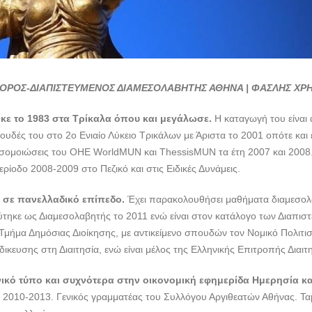
ΟΡΟΣ-ΔΙΑΠΙΣΤΕΥΜΕΝΟΣ ΔΙΑΜΕΣΟΛΑΒΗΤΗΣ ΑΘΗΝΑ | ΦΑΣΛΗΣ ΧΡ
ε το 1983 στα Τρίκαλα όπου και μεγάλωσε.
Η καταγωγή του είναι 
υδές του στο 2ο Ενιαίο Λύκειο Τρικάλων με Άριστα το 2001 οπότε και
ροσομοιώσεις του ΟΗΕ WorldMUN και ThessisMUN τα έτη 2007 και 2008.
ρίοδο 2008-2009 στο Πεζικό και στις Ειδικές Δυνάμεις.
α σε πανελλαδικό επίπεδο.
Έχει παρακολουθήσει μαθήματα διαμεσολ
ύτηκε ως Διαμεσολαβητής το 2011 ενώ είναι στον κατάλογο των Διαπισ
 Τμήμα Δημόσιας Διοίκησης, με αντικείμενο σπουδών τον Νομικό Πολιτι
ίδικευσης στη Διαιτησία, ενώ είναι μέλος της Ελληνικής Επιτροπής Διαιτ
νικό τύπο και συχνότερα στην οικονομική εφημερίδα Ημερησία κα
010-2013. Γενικός γραμματέας του Συλλόγου Αργιθεατών Αθήνας. Ταμ