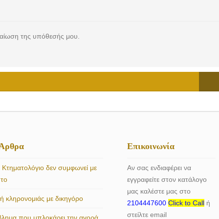
ραίωση της υπόθεσής μου.
 Άρθρα
Επικοινωνία
 Κτηματολόγιο δεν συμφωνεί με
Αν σας ενδιαφέρει να
ητο
εγγραφείτε στον κατάλογο
μας καλέστε μας στο
 κληρονομιάς με δικηγόρο
2104447600
Click to Call
ή
στείλτε email
βλημα που μπλοκάρει την αγορά