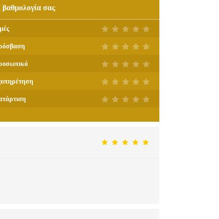
 βαθμολογία σας
μές
ρόσβαση
ροσωπικό
ξυπηρέτηση
ατάρτιση