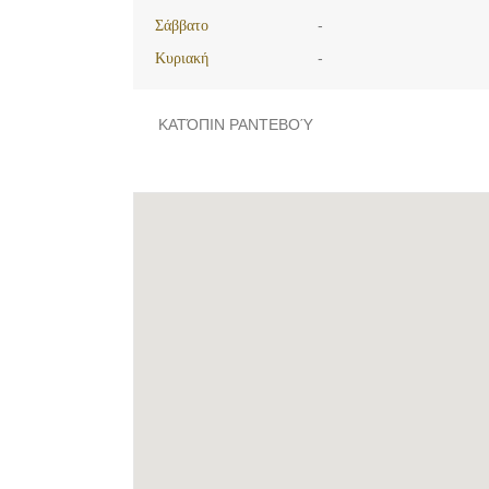
Σάββατο
-
Κυριακή
-
ΚΑΤΌΠΙΝ ΡΑΝΤΕΒΟΎ