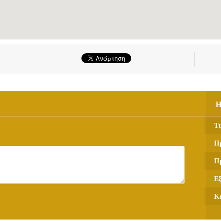
Η
Τι
Π
Π
Ε
Κ