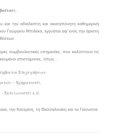
lawyers4u.gr
βούλους.
υ και την αδιάλειπτη και ακαταπόνητη καθημερινή
ου Γεώργιου Μπιλέκα, εγγυάται αφ’ ενός την άριστη
οθέσεων.
τερες συμβουλευτικές υπηρεσίες, που καλύπτουν τις
ιδικευμένοι επιστήμονες, όπως…
Σύμβουλοι Επιχειρήσεων.
γκτών – Χρηματιστές.
 – Εκτελωνιστές κ.ά.
εια, την Κατερίνη, τη Θεσσαλονίκη και τα Γιαννιτσά.