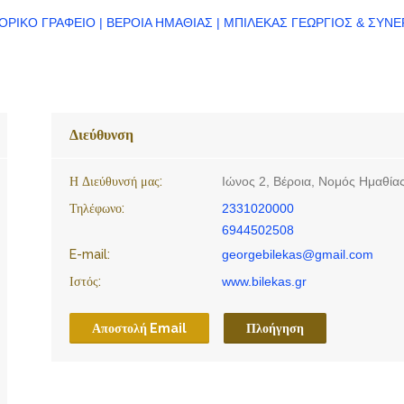
Διεύθυνση
Η Διεύθυνσή μας:
Ιώνος 2, Βέροια, Νομός Ημαθία
Τηλέφωνο:
2331020000
6944502508
E-mail:
georgebilekas@gmail.com
Ιστός:
www.bilekas.gr
Αποστολή Email
Πλοήγηση