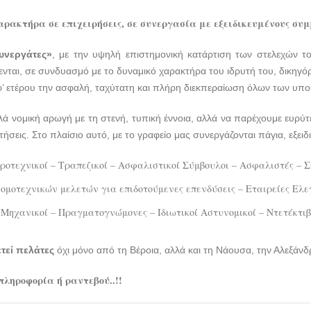
αρακτήρα σε επιχειρήσεις, σε συνεργασία με εξειδικευμένους συμ
υνεργάτες»
, με την υψηλή επιστημονική κατάρτιση των στελεχών το
ενται, σε συνδυασμό με το δυναμικό χαρακτήρα του ιδρυτή του, δικηγόρ
’ ετέρου την ασφαλή, ταχύτατη και πλήρη διεκπεραίωση όλων των υπ
ά νομική αρωγή με τη στενή, τυπική έννοια, αλλά να παρέχουμε ευρύ
ήσεις. Στο πλαίσιο αυτό, με το γραφείο μας συνεργάζονται πάγια, εξε
ροτεχνικοί – Τραπεζικοί – Ασφαλιστικοί Σύμβουλοι – Ασφαλιστές – 
ομοτεχνικών μελετών για επιδοτούμενες επενδύσεις – Εταιρείες Ελε
 Μηχανικοί – Πραγματογνώμονες – Ιδιωτικοί Αστυνομικοί – Ντετέκτιβ
τεί πελάτες
όχι μόνο από τη Βέροια, αλλά και τη Νάουσα, την Αλεξάνδρ
πληροφορία ή ραντεβού..!!