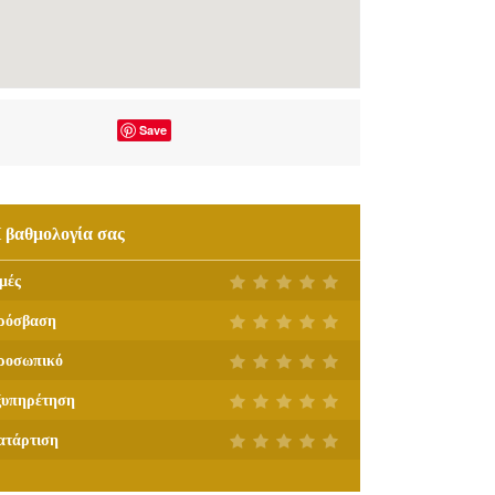
Save
 βαθμολογία σας
μές
ρόσβαση
ροσωπικό
ξυπηρέτηση
ατάρτιση