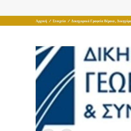
,
Αρχική
/
Στοιχεία
/
Δικηγορικά Γραφεία Βέροια
Δικηγόρο