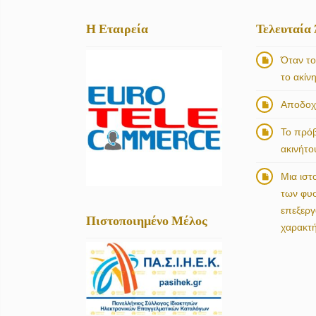
Η Εταιρεία
Τελευταία
Όταν το
το ακίν
Αποδοχή
Το πρό
ακινήτο
Μια ιστ
των φυ
επεξερ
Πιστοποιημένο Μέλος
χαρακτ