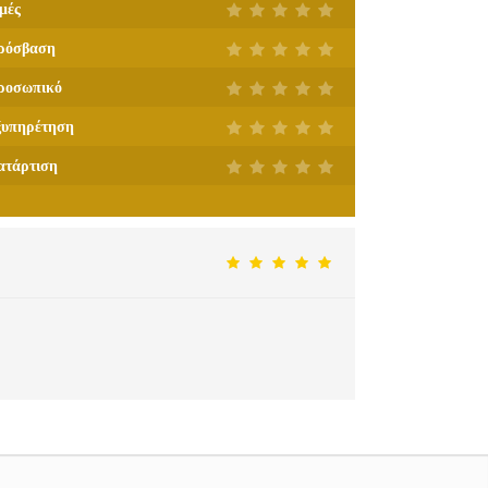
μές
ρόσβαση
ροσωπικό
ξυπηρέτηση
ατάρτιση