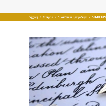
Αρχική
/
Στοιχεία
/
Δικαστικοί Γραφολόγοι
/
ΔΙΚΗΓΟΡ