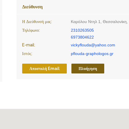
Διεύθυνση
Η Διεύθυνσή μας:
Καρόλου Ντηλ 1, Θεσσαλονίκη,
Τηλέφωνο:
2310263505
6973804622
E-mail:
vickyflouda@yahoo.com
Ιστός:
pflouda-graphologos.gr
Αποστολή Email
Πλοήγηση