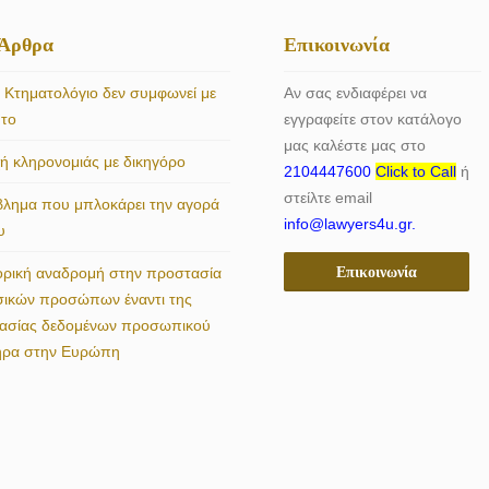
 Άρθρα
Επικοινωνία
 Κτηματολόγιο δεν συμφωνεί με
Αν σας ενδιαφέρει να
ητο
εγγραφείτε στον κατάλογο
μας καλέστε μας στο
 κληρονομιάς με δικηγόρο
2104447600
Click to Call
ή
στείλτε email
βλημα που μπλοκάρει την αγορά
info@lawyers4u.gr.
υ
Επικοινωνία
ορική αναδρομή στην προστασία
σικών προσώπων έναντι της
γασίας δεδομένων προσωπικού
ήρα στην Ευρώπη