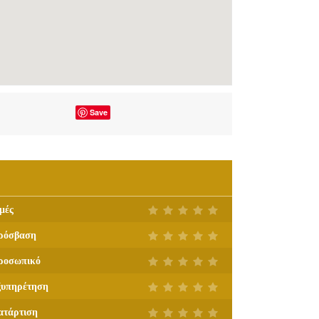
Save
μές
ρόσβαση
ροσωπικό
ξυπηρέτηση
ατάρτιση