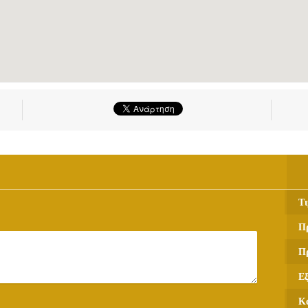
Τι
Π
Π
Ε
Κ