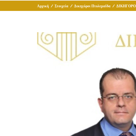
Αρχική
/
Στοιχεία
/
Δικηγόροι Πτολεμαΐδα
/
ΔΙΚΗΓΟΡΟ