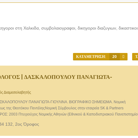
ηγοροι στη Χαλκιδα, συμβολαιογραφοι, δικηγοροι διαζυγιων, δικαστικοι 
ΚΑΤΑΜΈΤΡΗΣΗ:
20
Τ
ΟΛΟΓΟΣ | ΔΑΣΚΑΛΟΠΟΥΛΟΥ ΠΑΝΑΓΙΩΤΑ-
κός Διαμεσολαβητής
ΑΣΚΑΛΟΠΟΥΛΟΥ ΠΑΝΑΓΙΩΤΑ-ΓΙΟΥΛΙΝΑ. ΒΙΟΓΡΑΦΙΚΟ ΣΗΜΕΙΩΜΑ. Νομική
ως της Θεοτόκου ΠεντέληςΝομική Σύμβουλος στην εταιρεία SK & Partners
ΡΟΣ: 2003 Πτυχιούχος Νομικής Αθηνών (Εθνικού & Καποδιστριακού Πανεπιστημίο
ρικό Σύλλογο Χαλκίδας ως ασκούμενη. 2004 Πιστοποιητικό Επιμόρφωσης στην >
34 132, 2ος Όροφος
επιστημίου Αθηνών -κέντρο επαγγελματικής κατάρτισης) . 2005 Μακροχρόνιο
στο φορολογικό Δίκαιο, του Οικονομικού Πανεπιστημίου Αθηνών Α.Σ.Ο.Ε. διάρκει