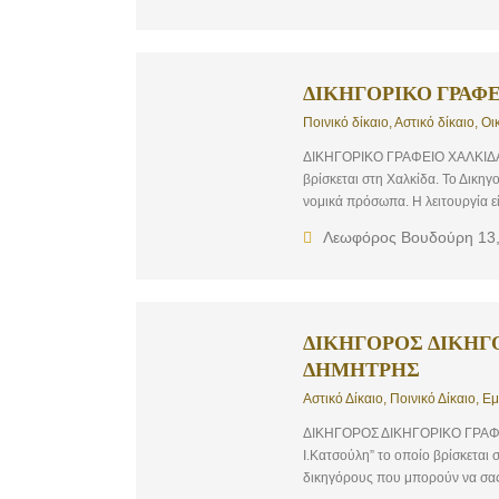
επιμελητή. Εκτελέσεις δικαστικ
για να δώσουμε άμεσα λύση σε κ
ΔΙΚΗΓΟΡΙΚΟ ΓΡΑΦΕ
Ποινικό δίκαιο, Αστικό δίκαιο, Ο
ΔΙΚΗΓΟΡΙΚΟ ΓΡΑΦΕΙΟ ΧΑΛΚΙΔΑ |
βρίσκεται στη Χαλκίδα. Το Δικη
νομικά πρόσωπα. Η λειτουργία ε
προσωπική σχέση με τους πελάτε
Λεωφόρος Βουδούρη 13, 
ουσιαστικότερο και αποτελεσματικ
Οικογενειακό δίκαιο, Εργατικό δ
ΔΙΚΗΓΟΡΟΣ ΔΙΚΗΓΟ
ΔΗΜΗΤΡΗΣ
Αστικό Δίκαιο, Ποινικό Δίκαιο, Ε
ΔΙΚΗΓΟΡΟΣ ΔΙΚΗΓΟΡΙΚΟ ΓΡΑΦΕΙ
Ι.Κατσούλη” το οποίο βρίσκεται 
δικηγόρους που μπορούν να σας