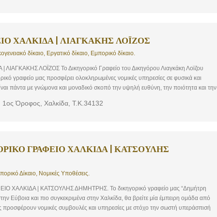
ών αποφάσεων, διαταγών πληρωμής κ.λ.π. εκτελεστών τίτλων. Επικοινωνήστε μαζί μα
άθε σας ζήτημα.
ΙΟ ΧΑΛΚΙΔΑ | ΛΙΑΓΚΑΚΗΣ ΛΟΪΖΟΣ
ικογενειακό δίκαιο, Εργατικό δίκαιο, Εμπορικό δίκαιο.
 ΛΙΑΓΚΑΚΗΣ ΛΟΪΖΟΣ Το Δικηγορικό Γραφείο του Δικηγόρου Λιαγκάκη Λοϊζου
γορικό γραφείο μας προσφέρει ολοκληρωμένες νομικές υπηρεσίες σε φυσικά και
ίναι πάντα με γνώμονα και μοναδικό σκοπό την υψηλή ευθύνη, την ποιότητα και την
ς του. Κυρίαρχη μέριμνά μας είναι η επίλυση των υποθέσεων με τον ταχύτερο,
1ος Όροφος, Χαλκίδα, Τ.Κ.34132
ότερο τρόπο. Το δικηγορικό γραφείο ειδικεύεται στα: Ποινικό δίκαιο, Αστικό δίκαιο,
ίκαιο, Εμπορικό δίκαιο
ΡΙΚΟ ΓΡΑΦΕΙΟ ΧΑΛΚΙΔΑ | ΚΑΤΣΟΥΛΗΣ
μπορικό Δίκαιο, Νομικές Υποθέσεις.
Ο ΧΑΛΚΙΔΑ | ΚΑΤΣΟΥΛΗΣ ΔΗΜΗΤΡΗΣ. Το δικηγορικό γραφείο μας “Δημήτρη
στην Εύβοια και πιο συγκεκριμένα στην Χαλκίδα, θα βρείτε μία έμπειρη ομάδα από
 προσφέρουν νομικές συμβουλές και υπηρεσίες με στόχο την σωστή υπεράσπισή