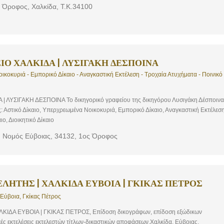
ούλη και η ομάδα του, στέκονται δίπλα σε κάθε υπόθεση, με αξιοπιστία, συνέπεια,
 Όροφος, Χαλκίδα, Τ.Κ.34100
έροντας πάντα ολοκληρωμένες νομικές υπηρεσίες σε φυσικά και νομικά πρόσωπα
 αλλά και σε όλη την Ελλάδα. Σκοπός μας είναι η έγκαιρη, συνεπής και
ε πελάτη μας, με την τάχιστη και βέλτιστη διεκπεραίωση των υποθέσεών τους,
α το συμφέρον τους. Επικοινωνήστε μαζί μας ή περάστε από το γραφείο μας το
ια να συζητήσουμε το οποιοδήποτε νομικό πρόβλημα αντιμετωπίζετε και μαζί να
ΙΟ ΧΑΛΚΙΔΑ | ΛΥΣΙΓΑΚΗ ΔΕΣΠΟΙΝΑ
ικοκυριά - Εμπορικό Δίκαιο - Αναγκαστική Εκτέλεση - Τροχαία Ατυχήματα - Ποινικό
 ΛΥΣΙΓΑΚΗ ΔΕΣΠΟΙΝΑ Το δικηγορικό γραφείου της δικηγόρου Λυσιγάκη Δέσποινα
: Αστικό Δίκαιο, Υπερχρεωμένα Νοικοκυριά, Εμπορικό Δίκαιο, Αναγκαστική Εκτέλεση
ο, Διοικητικό Δίκαιο
, Νομός Εύβοιας, 34132, 1ος Όροφος
ΛΗΤΗΣ | ΧΑΛΚΙΔΑ ΕΥΒΟΙΑ | ΓΚΙΚΑΣ ΠΕΤΡΟΣ
 Εύβοια, Γκίκας Πέτρος
ΚΙΔΑ ΕΥΒΟΙΑ | ΓΚΙΚΑΣ ΠΕΤΡΟΣ, Επίδοση δικογράφων, επίδοση εξώδικων
ές εκτελέσεις εκτελεστών τίτλων-δικαστικών αποφάσεων.Χαλκίδα, Εύβοιας.