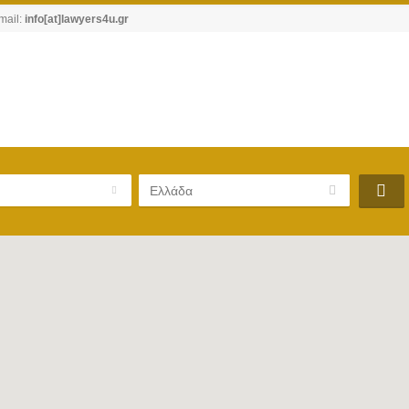
mail:
info[at]lawyers4u.gr