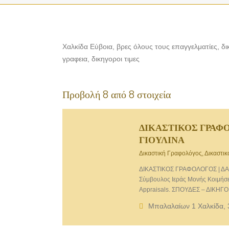
Χαλκίδα Εύβοια, βρες όλους τους επαγγελματίες, δικ
γραφεια, δικηγοροι τιμες
Προβολή 8 από 8 στοιχεία
ΔΙΚΑΣΤΙΚΟΣ ΓΡΑΦ
ΓΙΟΥΛΙΝΑ
Δικαστική Γραφολόγος, Δικαστι
ΔΙΚΑΣΤΙΚΟΣ ΓΡΑΦΟΛΟΓΟΣ | Δ
Σύμβουλος Ιεράς Μονής Κοιμήσε
Appraisals. ΣΠΟΥΔΕΣ – ΔΙΚΗΓΟ
Αθηνών) & εγγραφή στον Δικηγο
Μπαλαλαίων 1 Χαλκίδα, 
(Εθνικού & Καποδιστριακού Παν
Πρόγραμμα Κατάρτισης Στελεχών 