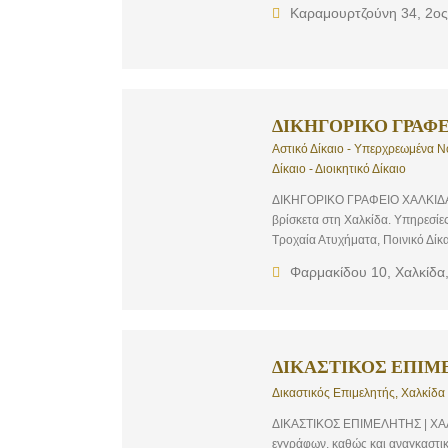
σας. Ο Δικηγόρος Δημήτρη Ι.Κατσ
Καραμουρτζούνη 34, 2ος
κύρος, μεθοδικότητα και προσφ
στην Χαλκίδα, σε όλη την Εύβοια
αποτελεσματική εκπροσώπηση κάθ
έχοντας ως αποκλειστικό γνώμον
οποίο βρίσκεται στην Χαλκίδα γ
βρούμε την λύση.
ΔΙΚΗΓΟΡΙΚΟ ΓΡΑΦΕ
Αστικό Δίκαιο - Υπερχρεωμένα Νο
Δίκαιο - Διοικητικό Δίκαιο
ΔΙΚΗΓΟΡΙΚΟ ΓΡΑΦΕΙΟ ΧΑΛΚΙΔΑ |
βρίσκετα στη Χαλκίδα. Υπηρεσίες
Τροχαία Ατυχήματα, Ποινικό Δίκαι
Φαρμακίδου 10, Χαλκίδα
ΔΙΚΑΣΤΙΚΟΣ ΕΠΙΜΕ
Δικαστικός Επιμελητής, Χαλκίδα
ΔΙΚΑΣΤΙΚΟΣ ΕΠΙΜΕΛΗΤΗΣ | ΧΑΛ
εγγράφων, καθώς και αναγκαστικ