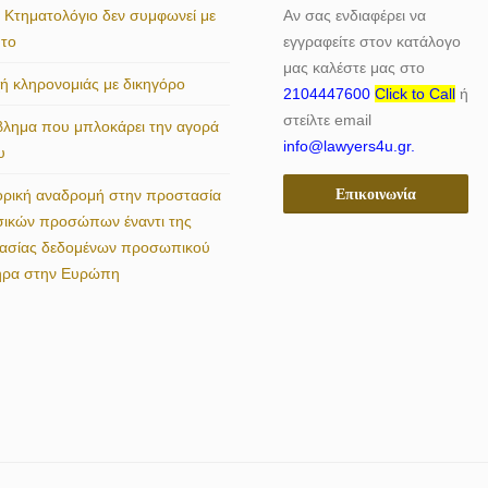
 Κτηματολόγιο δεν συμφωνεί με
Αν σας ενδιαφέρει να
ητο
εγγραφείτε στον κατάλογο
μας καλέστε μας στο
 κληρονομιάς με δικηγόρο
2104447600
Click to Call
ή
στείλτε email
βλημα που μπλοκάρει την αγορά
info@lawyers4u.gr.
υ
Επικοινωνία
ορική αναδρομή στην προστασία
σικών προσώπων έναντι της
γασίας δεδομένων προσωπικού
ήρα στην Ευρώπη