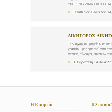
ΥΠΗΡΕΣΙΕΣ ΔΙΚΑΣΤΙΚΟΥ ΕΠΙΜ
ΕΚΤΕΛΕΣΗ ΔΙΚΑΣΤΙΚΩΝ ΑΠΟΦ
Ελευθερίου Βενιζέλου 14
ΔΙΚΗΓΟΡΟΣ-ΔΙΚΗΓΟ
Το Δικηγορικό Γραφείο Νικολάου 
γραφείου, μας εμπιστεύονται τη
ενώσεις, σύλλογοι, συνδικαλιστικ
Νικόλαο Ζέρβα του Αναστασίου, 
Π. Βαρατάση 14 Χαλκίδα
διαθέτουν άριστη νομική κατάρτισ
επαγγελματισμό τους.
Η Εταιρεία
Τελευταία