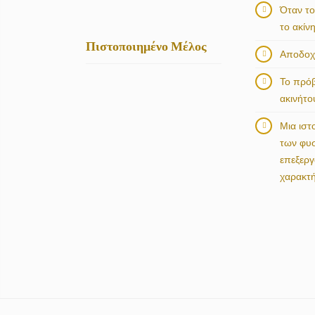
Όταν το
το ακίν
Πιστοποιημένο Μέλος
Αποδοχή
Το πρό
ακινήτο
Μια ιστ
των φυ
επεξερ
χαρακτ