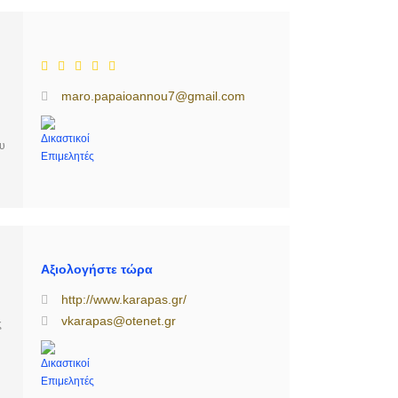
υ
υ
maro.papaioannou7@gmail.com
ου
Αξιολογήστε τώρα
http://www.karapas.gr/
vkarapas@otenet.gr
ς