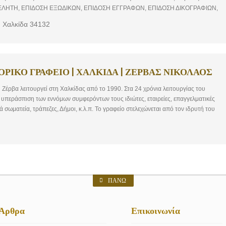
ΕΛΗΤΗ, ΕΠΙΔΟΣΗ ΕΞΩΔΙΚΩΝ, ΕΠΙΔΟΣΗ ΕΓΓΡΑΦΩΝ, ΕΠΙΔΟΣΗ ΔΙΚΟΓΡΑΦΙΩΝ,
ΑΣΕΩΝ,ΕΚΤΕΛΕΣΗ ΔΙΚΑΣΤΙΙΚΩΝ ΕΝΤΟΛΩΝ, ΝΟΜΙΚΕΣ ΥΠΗΡΕΣΙΕΣ.
, Χαλκίδα 34132
ΡΙΚΟ ΓΡΑΦΕΙΟ | ΧΑΛΚΙΔΑ | ΖΕΡΒΑΣ ΝΙΚΟΛΑΟΣ
Ζέρβα λειτουργεί στη Χαλκίδας από το 1990. Στα 24 χρόνια λειτουργίας του
ν υπεράσπιση των εννόμων συμφερόντων τους ιδιώτες, εταιρείες, επαγγελματικές
ά σωματεία, τράπεζες, Δήμοι, κ.λ.π. Το γραφείο στελεχώνεται από τον ιδρυτή του
συνεργάτες Δικηγόρους και ασκούμενους. Τα στελέχη του Δικηγορικού Γραφείου
η, εμπειρία και μαχητικότητα. Διακρίνονται για την εχεμύθεια και τον
ΠΆΝΩ
 Άρθρα
Επικοινωνία