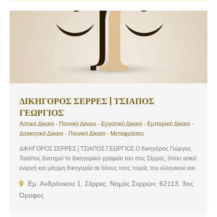
ΔΙΚΗΓΟΡΟΣ ΣΕΡΡΕΣ | ΤΣΙΑΠΟΣ
ΓΕΩΡΓΙΟΣ
Αστικό Δίκαιο - Ποινικό Δίκαιο - Εργατικό Δίκαιο - Εμπορικό Δίκαιο -
Διοικητικό Δίκαιο - Ποινικό Δίκαιο - Μεταφράσεις
ΔΙΚΗΓΟΡΟΣ ΣΕΡΡΕΣ | ΤΣΙΑΠΟΣ ΓΕΩΡΓΙΟΣ Ο δικηγόρος Γιώργος
Τσιάπος διατηρεί το δικηγορικό γραφείο του στις Σέρρες, όπου ασκεί
ενεργή και μάχιμη δικηγορία σε όλους τους τομείς του ελληνικού και
κοινοτικού δικαίου. Διαθέτοντας την απαιτούμενη επιστημονική
Εμ. Ανδρόνικου 1, Σέρρες, Νομός Σερρών, 62113, 3ος
κατάρτιση και ειδίκευση, παρέχει νομικές συμβουλές και υπηρεσίες,
Όροφος
εκπροσωπώντας τόσο φυσικά πρόσωπα (ιδιώτες), όσο και νομικά
πρόσωπα (Α.Ε., Ε.Π.Ε., Ο.Ε., Ε.Ε.).Απόφοιτος του Τμήματος
Νομικής του Δημοκρίτειου Πανεπιστημίου Θράκης (2004),