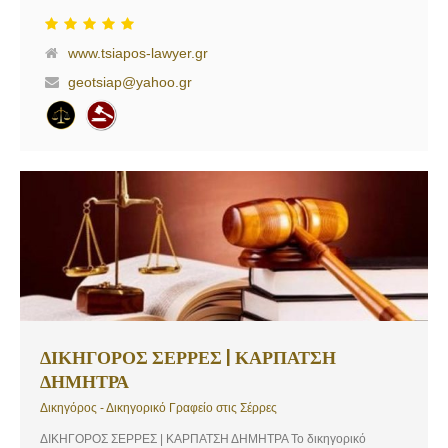
ακολούθησε μεταπτυχιακές σπουδές στο Εμπορικό Δίκαιο και από
το 2006 είναι κάτοχος του μεταπτυχιακού τίτλου σπουδών LL.M. in
www.tsiapos-lawyer.gr
Commercial Law (Master of Laws), από το Πανεπιστήμιο Cardiff –
School of Law.Χάρη στην άριστη κατάρτιση και την καθημερινή
geotsiap@yahoo.gr
ενασχόλησή του με ποικίλα θέματα του ελληνικού και κοινοτικού
νομικού πλέγματος, ο δικηγόρος Γιώργος Τσιάπος διαθέτει
εκτεταμένη εμπειρία και επιστημονική εμβάθυνση σε υποθέσεις που
αφορούν το σύνολο του φάσματος της ελληνικής και κοινοτικής
νομοθεσίας και, ειδικότερα, στο αστικό, εμπορικό, τραπεζικό,
κληρονομικό, εργατικό και οικογενειακό δίκαιο, στο δίκαιο εταιρειών
& επιχειρήσεων και στο δίκαιο της αναγκαστικής εκτέλεσης.
Υπηρεσίες: Αστικό Δίκαιο, Ενοχικό, Οικογενειακό, Κληρονομικό,
Εμπράγματο Δίκαιο: Αναλαμβάνονται υποθέσεις που αφορούν το
σύνολο των κανόνων και εκφάνσεων του Αστικού Δικαίου, όπως
θέματα οικογενειακού, κληρονομικού και εμπράγματου δικαίου,
καθώς και διαφορές που ανακύπτουν από τις ενοχικές σχέσεις των
προσώπων που εμπλέκονται σε συμβάσεις […]
ΔΙΚΗΓΟΡΟΣ ΣΕΡΡΕΣ | ΚΑΡΠΑΤΣΗ
ΔΗΜΗΤΡΑ
Δικηγόρος - Δικηγορικό Γραφείο στις Σέρρες
ΔΙΚΗΓΟΡΟΣ ΣΕΡΡΕΣ | ΚΑΡΠΑΤΣΗ ΔΗΜΗΤΡΑ Το δικηγορικό