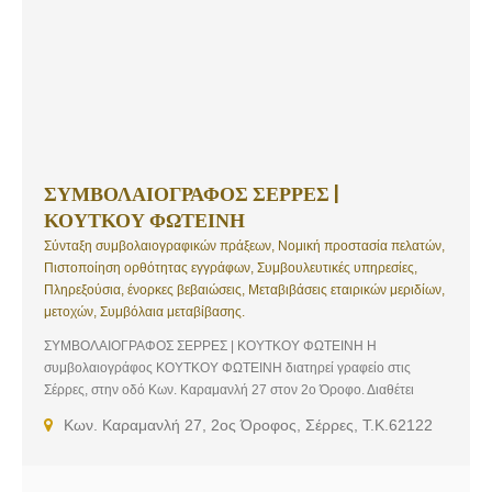
ΣΥΜΒΟΛΑΙΟΓΡΑΦΟΣ ΣΕΡΡΕΣ |
ΚΟΥΤΚΟΥ ΦΩΤΕΙΝΗ
Σύνταξη συμβολαιογραφικών πράξεων, Νομική προστασία πελατών,
Πιστοποίηση ορθότητας εγγράφων, Συμβουλευτικές υπηρεσίες,
Πληρεξούσια, ένορκες βεβαιώσεις, Μεταβιβάσεις εταιρικών μεριδίων,
μετοχών, Συμβόλαια μεταβίβασης.
ΣΥΜΒΟΛΑΙΟΓΡΑΦΟΣ ΣΕΡΡΕΣ | ΚΟΥΤΚΟΥ ΦΩΤΕΙΝΗ Η
συμβολαιογράφος ΚΟΥΤΚΟΥ ΦΩΤΕΙΝΗ διατηρεί γραφείο στις
Σέρρες, στην οδό Κων. Καραμανλή 27 στον 2ο Όροφο. Διαθέτει
μεγάλη εμπειρία και εξειδίκευση σε παντός είδους
Κων. Καραμανλή 27, 2ος Όροφος, Σέρρες, Τ.Κ.62122
συμβολαιογραφικές υποθέσεις και παρέχει ολοκληρωμένες
συμβολαιογραφικές υπηρεσίες και νομικές συμβουλές,
προσανατολισμένες στην εξασφάλιση της εγκυρότητας και της