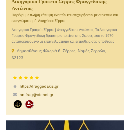
Δικηγορικό Γραφείο Σέρρες Φραγγεδάκης
Αντώνιος
Παρέχουμε πλήρη κάλυψη ιδιωτών και επιχειρήσεων με συνέπεια και
επαγγελματισμό. Δικηγόροι Σέρρες
Δικηγορικό Γραφείο Σέρρες | Φραγγεδάκης Αντώνιος. Το Δικηγορικό
Γραφείο Φραγγεδάκη δραστηριοποιείται στις Σέρρες από το 1970,
ανταποκρινόμενο με επαγγελματισμό και εχεμύθεια στις υποθέσεις
των εντολέων του. Δικηγόροι του Γραφείου: Αντώνης Αθαν.
Δημοσθένους Φλωριά 6, Σέρρες, Νομός Σερρών,
Φραγγεδάκης, Δικηγόρος Παρ’ Αρείω Πάγω, Μαρία Μπρούντζιου.
62123
https://fraggedakis.gr
antfrag@otenet.gr