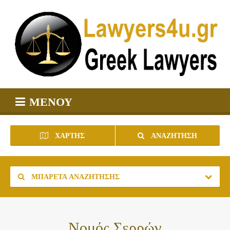
ΜΕΝΟΎ
ΧΆΡΤΗΣ
ΑΝΑΖΉΤΗΣΗ
ΜΠΑΡΈΤΑ ΑΝΑΖΉΤΗΣΗΣ
Νομός Σερρών