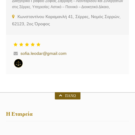
Δικηγορικό Γραφείο Σοφίας Σάββαρη – Λεονταρίδου και Συνεργατών
στις Σέρρες. Υπηρεσίες: Αστικό – Ποινικό – Διοικητικό Δίκαιο,
Κόκκινα δάνεια, Υπερχρεωμένα νοικοκυριά, Οικογενειακό δίκαιο,
Κωνσταντίνου Καραμανλή 41, Σέρρες, Νομός Σερρών,
Υπηρεσίες δικαίου ανηλίκων, Διαθηκών και Περιουσιακών Στοιχείων,
62123, 2ος Όροφος
Κτηματολογικές Εργασίες
sofia.leodar@gmail.com
ΠΆΝΩ
Η Εταιρεία