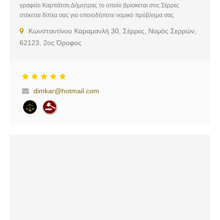
γραφείο Καρπάτση Δήμητρας το οποίο βρίσκεται στις Σέρρες
στέκεται δίπλα σας για οποιοδήποτε νομικό πρόβλημα σας
απασχολεί. Κυρίαρχη μέριμνά μας είναι η επίλυση των υποθέσεων με
Κωνσταντίνου Καραμανλή 30, Σέρρες, Νομός Σερρών,
τον ταχύτερο, ουσιαστικότερο και αποτελεσματικότερο τρόπο. Γι’
62123, 2ος Όροφος
αυτό ο χειρισμός της κάθε υπόθεσης γίνεται με εξαιρετικά ενδελεχή
προετοιμασία, έρευνα και άριστη παρουσία στο ακροατήριο.
Υπηρεσίες: Αστικό Δίκαιο, Οικογενειακό Δίκαιο, Τροχαία, Μισθώσεις,
Κληρονομικό Δίκαιο, Εμπορικό Δίκαιο, Εργατικό Δίκαιο, Δίκαιο
Αλλοδαπών, Κόκκινα Δάνεια, Τραπεζικό Δίκαιο, Κτηματολόγιο,
dimkar@hotmail.com
Ποινικό Δίκαιο