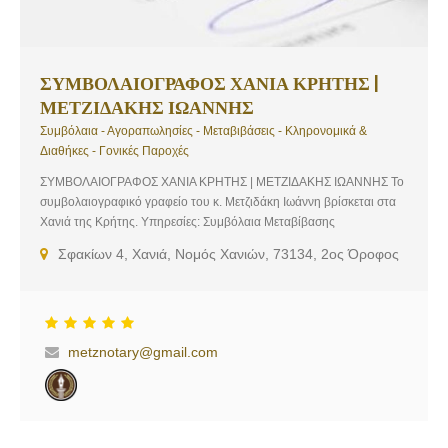
ΣΥΜΒΟΛΑΙΟΓΡΑΦΟΣ ΧΑΝΙΑ ΚΡΗΤΗΣ |
ΜΕΤΖΙΔΑΚΗΣ ΙΩΑΝΝΗΣ
Συμβόλαια - Αγοραπωλησίες - Μεταβιβάσεις - Κληρονομικά &
Διαθήκες - Γονικές Παροχές
ΣΥΜΒΟΛΑΙΟΓΡΑΦΟΣ ΧΑΝΙΑ ΚΡΗΤΗΣ | ΜΕΤΖΙΔΑΚΗΣ ΙΩΑΝΝΗΣ Το
συμβολαιογραφικό γραφείο του κ. Μετζιδάκη Ιωάννη βρίσκεται στα
Χανιά της Κρήτης. Υπηρεσίες: Συμβόλαια Μεταβίβασης
(Αγοραπωλησίες, Γονικές Παροχές, Δωρεές, Διανομές, Ανταλλαγές
Σφακίων 4, Χανιά, Νομός Χανιών, 73134, 2ος Όροφος
Ακινήτων, Συστάσεις Οριζόντιας και Κάθετης Ιδιοκτησίας),
Τροποποιήσεις Καταστατικών, Μεταβιβάσεις Εταιρικών Μεριδίων,
ΜετοχώνΣυστάσεις, Μετατροπές, Συγχωνεύσεις, Λύσεις Εταιριών,
Συμβουλευτικές Υπηρεσίες, Εξαλείψεις Υποθήκης, Μισθώσεις,
Λύσεις Μισθώσεων, Πληρεξούσια, Ένορκες Βεβαιώσεις, Διαθήκες,
metznotary@gmail.com
Πράξεις Αποδοχής Κληρονομιάς, Πράξεις Παραχώρησης, Σύμφωνα
Συμβίωσης, Πράξεις Αναγνώρισης Τέκνου