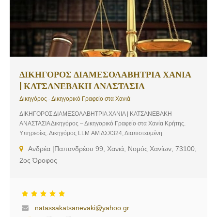
για οποιαδήποτε πληροφορία σχετικά με τις υπηρεσίες του
δικηγορικού μας γραφείου ή τον προγραμματισμό ραντεβού.
ΔΙΚΗΓΟΡΟΣ ΔΙΑΜΕΣΟΛΑΒΗΤΡΙΑ ΧΑΝΙΑ
| ΚΑΤΣΑΝΕΒΑΚΗ ΑΝΑΣΤΑΣΙΑ
Δικηγόρος - Δικηγορικό Γραφείο στα Χανιά
ΔΙΚΗΓΟΡΟΣ ΔΙΑΜΕΣΟΛΑΒΗΤΡΙΑ ΧΑΝΙΑ | ΚΑΤΣΑΝΕΒΑΚΗ
ΑΝΑΣΤΑΣΙΑ Δικηγόρος – Δικηγορικό Γραφείο στα Χανία Κρήτης.
Υπηρεσίες: Δικηγόρος LLM ΑΜ ΔΣΧ324, Διαπιστευμένη
Διαμεσολαβήτρια Υπουργείου Δικαιοσύνης
Ανδρέα |Παπανδρέου 99, Χανιά, Νομός Χανίων, 73100,
2ος Όροφος
natassakatsanevaki@yahoo.gr