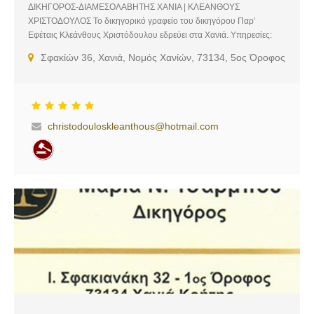
ΔΙΚΗΓΟΡΟΣ-ΔΙΑΜΕΣΟΛΑΒΗΤΗΣ ΧΑΝΙΑ | ΚΛΕΑΝΘΟΥΣ
ΧΡΙΣΤΟΔΟΥΛΟΣ Το δικηγορικό γραφείο του δικηγόρου Παρ’
Εφέταις Κλεάνθους Χριστόδουλου εδρεύει στα Χανιά. Υπηρεσίες:
Διαμεσολάβηση Οικογενειάκων – Εμπορικών – Αστικών και
Σφακίών 36, Χανιά, Νομός Χανίών, 73134, 5ος Όροφος
Τραπεζικών Διαφορών, Αστικό Δίκαιο, Οικογενειάκο Δίκαιο, Εμπορικό
Δίκαιο, Τραπεζικό Δίκαιο
christodouloskleanthous@hotmail.com