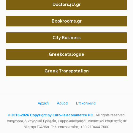
Doctors4U.gr
Bookrooms.gr
City Business
Greekcatalogue
Greek Transpotation
Αρχική
Άρθρα
Επικοινωνία
© 2016-2026 Copyright by Euro-Telecommerce P.C.
.
All rights reserved.
Δικηγόροι, Δικηγορικά Γραφεία, Συμβολαιογράφοι, Δικαστικοί επιμελητές σε
όλη την Ελλάδα. Τηλ. επικοινωνίας: +30 210444 7600