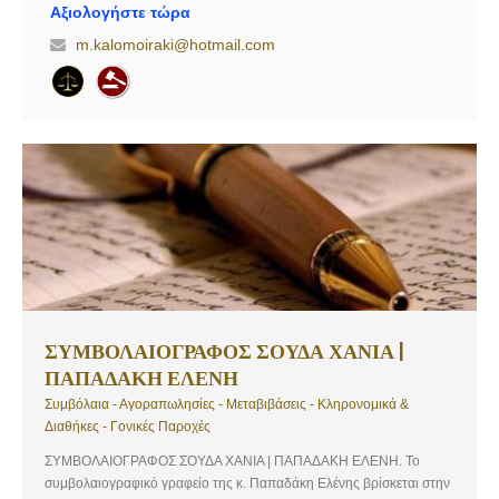
ενασχόλησή μας σε όλους τους τομείς δικαίου, σας εγγυώνται την
Αξιολογήστε τώρα
επίτευξη του βέλτιστου δυνατού αποτελέσματος. Παραμένουμε
m.kalomoiraki@hotmail.com
πάντα πρόθυμοι να αντιμετωπίσουμε με μεθοδικότητα, λογική και
κατανόηση κάθε υπόθεση. Επικοινωνήστε μαζί μας ή περάστε από
το δικηγορικό γραφείο μας για να συζητήσουμε το πρόβλημά σας και
να σας προτείνουμε την καλύτερη λύση.
ΣΥΜΒΟΛΑΙΟΓΡΑΦΟΣ ΣΟΥΔΑ ΧΑΝΙΑ |
ΠΑΠΑΔΑΚΗ ΕΛΕΝΗ
Συμβόλαια - Αγοραπωλησίες - Μεταβιβάσεις - Κληρονομικά &
Διαθήκες - Γονικές Παροχές
ΣΥΜΒΟΛΑΙΟΓΡΑΦΟΣ ΣΟΥΔΑ ΧΑΝΙΑ | ΠΑΠΑΔΑΚΗ ΕΛΕΝΗ. Το
συμβολαιογραφικό γραφείο της κ. Παπαδάκη Ελένης βρίσκεται στην