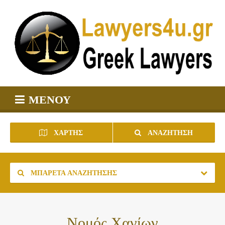
ΜΕΝΟΎ
ΧΆΡΤΗΣ
ΑΝΑΖΉΤΗΣΗ
ΜΠΑΡΈΤΑ ΑΝΑΖΉΤΗΣΗΣ
Νομός Χανίων