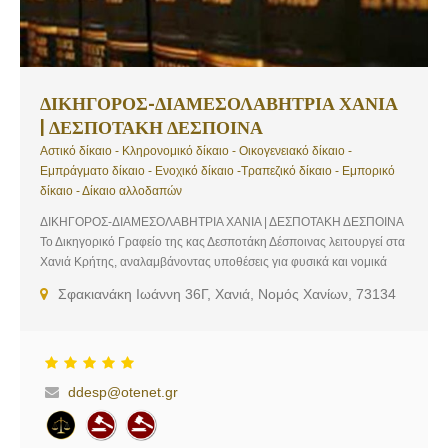
ΔΙΚΗΓΟΡΟΣ-ΔΙΑΜΕΣΟΛΑΒΗΤΡΙΑ ΧΑΝΙΑ
| ΔΕΣΠΟΤΑΚΗ ΔΕΣΠΟΙΝΑ
Αστικό δίκαιο - Κληρονομικό δίκαιο - Οικογενειακό δίκαιο -
Εμπράγματο δίκαιο - Ενοχικό δίκαιο -Τραπεζικό δίκαιο - Εμπορικό
δίκαιο - Δίκαιο αλλοδαπών
ΔΙΚΗΓΟΡΟΣ-ΔΙΑΜΕΣΟΛΑΒΗΤΡΙΑ ΧΑΝΙΑ | ΔΕΣΠΟΤΑΚΗ ΔΕΣΠΟΙΝΑ
Το Δικηγορικό Γραφείο της κας Δεσποτάκη Δέσποινας λειτουργεί στα
Χανιά Κρήτης, αναλαμβάνοντας υποθέσεις για φυσικά και νομικά
πρόσωπα. Το γραφείο λειτουργεί σε συνεργασία με συνεργάτες
Σφακιανάκη Ιωάννη 36Γ, Χανιά, Νομός Χανίων, 73134
επίσης Δικηγόρο αλλά και Λογιστή που είναι εξειδικευμένοι και
πλήρως καταρτισμένοι στους τομείς τους. Λειτουργούμε με γνώμονα
και μοναδικό σκοπό την παροχή νομικών υπηρεσιών υψηλής
ευθύνης και ποιότητας. Κυρίαρχη μέριμνα του γραφείου είναι η
επίλυση των υποθέσεων με τον ταχύτερο, ουσιαστικότερο και
ddesp@otenet.gr
αποτελεσματικότερο τρόπο. Υπηρεσίες: Αστικό δίκαιο, Κληρονομικό
δίκαιο, Οικογενειακό δίκαιο, Εμπράγματο δίκαιο, Ενοχικό δίκαιο,
Τραπεζικό δίκαιο, Εμπορικό δίκαιο, Δίκαιο αλλοδαπών, Συμβόλαια