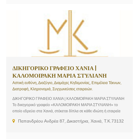
-Συμβάσεις – Μισθώσεις – Μισθωτήρια, Συμβόλαια -Έλεγχοι
ακινήτων, Συστάσεις – Καταστατικά, Μεταφράσεις στα Γαλλικά &
Αγγλικά, Δηλώσεις φόρων κληρονομιάς – Αποδοχή Κληρονομιάς,
Είσπραξη Απαιτήσεων, Τροχαία ατυχήματα – Αποζημιώσεις,
Κληρονομικά θέματα, Διαζύγια – Διατροφές – Επιμέλεια παιδιών,
Υποθέσεις κτηματολογίου, Ρύθμιση οφειλών υπερχρεωμένων
νοικοκυριών
ΔΙΚΗΓΟΡΙΚΟ ΓΡΑΦΕΙΟ ΧΑΝΙΑ |
ΚΑΛΟΜΟΙΡΑΚΗ ΜΑΡΙΑ ΣΤΥΛΙΑΝΗ
Αστική ευθύνη, Διαζύγιο, Διαμάχες Κηδεμονίας, Επιμέλεια Τέκνων,
Διατροφή, Κληρονομιά, Συγχωνεύσεις εταιρειών.
ΔΙΚΗΓΟΡΙΚΟ ΓΡΑΦΕΙΟ ΧΑΝΙΑ | ΚΑΛΟΜΟΙΡΑΚΗ ΜΑΡΙΑ ΣΤΥΛΙΑΝΗ
Το δικηγορικό γραφείο «ΚΑΛΟΜΟΙΡΑΚΗ ΜΑΡΙΑ ΣΤΥΛΙΑΝΗ» το
οποίο εδρεύει στα Χανιά, στέκεται δίπλα σε κάθε ιδιώτη ή εταιρεία
παρέχοντας πλήρη νομική κάλυψη και φροντίζοντας πάντα για την
Παπανδρέου Ανδρέα 87, Δικαστήρια, Χανιά, Τ.Κ.73132
εξασφάλιση των συμφερόντων τους. Υπηρεσίες που παρέχονται…
Εμπορικό Δίκαιο, Αστικό Δίκαιο, Εταιρικό Δίκαιο, Οικογενειακό
Δίκαιο, Υπερχρεωμένα Νοικοκυριά. Η εξειδίκευση και πολύπειρη