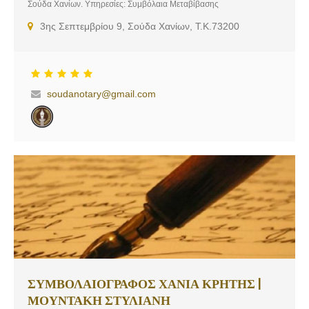
Σούδα Χανίων. Υπηρεσίες: Συμβόλαια Μεταβίβασης
(Αγοραπωλησίες, Γονικές Παροχές, Δωρεές, Διανομές, Ανταλλαγές
3ης Σεπτεμβρίου 9, Σούδα Χανίων, Τ.Κ.73200
Ακινήτων, Συστάσεις Οριζόντιας και Κάθετης Ιδιοκτησίας),
Τροποποιήσεις Καταστατικών, Μεταβιβάσεις Εταιρικών Μεριδίων,
Μετοχών, Συστάσεις, Μετατροπές, Συγχωνεύσεις, Λύσεις Εταιριών,
Συμβουλευτικές Υπηρεσίες, Εξαλείψεις Υποθήκης, Μισθώσεις,
Λύσεις Μισθώσεων, Πληρεξούσια, Ένορκες Βεβαιώσεις, Διαθήκες,
soudanotary@gmail.com
Πράξεις Αποδοχής Κληρονομιάς, Πράξεις Παραχώρησης, Σύμφωνα
Συμβίωσης, Πράξεις Αναγνώρισης Τέκνου.
ΣΥΜΒΟΛΑΙΟΓΡΑΦΟΣ ΧΑΝΙΑ ΚΡΗΤΗΣ |
ΜΟΥΝΤΑΚΗ ΣΤΥΛΙΑΝΗ