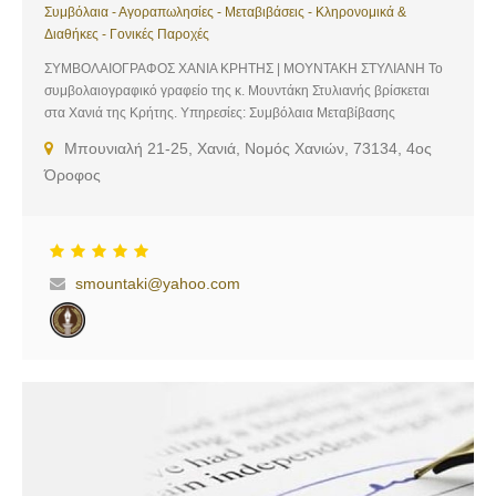
Συμβόλαια - Αγοραπωλησίες - Μεταβιβάσεις - Κληρονομικά &
Διαθήκες - Γονικές Παροχές
ΣΥΜΒΟΛΑΙΟΓΡΑΦΟΣ ΧΑΝΙΑ ΚΡΗΤΗΣ | ΜΟΥΝΤΑΚΗ ΣΤΥΛΙΑΝΗ Το
συμβολαιογραφικό γραφείο της κ. Μουντάκη Στυλιανής βρίσκεται
στα Χανιά της Κρήτης. Υπηρεσίες: Συμβόλαια Μεταβίβασης
(Αγοραπωλησίες, Γονικές Παροχές, Δωρεές, Διανομές, Ανταλλαγές
Μπουνιαλή 21-25, Χανιά, Νομός Χανιών, 73134, 4ος
Ακινήτων, Συστάσεις Οριζόντιας και Κάθετης Ιδιοκτησίας),
Όροφος
Τροποποιήσεις Καταστατικών, Μεταβιβάσεις Εταιρικών Μεριδίων,
Μετοχών, Συστάσεις, Μετατροπές, Συγχωνεύσεις, Λύσεις Εταιριών,
Συμβουλευτικές Υπηρεσίες, Εξαλείψεις Υποθήκης, Μισθώσεις,
Λύσεις Μισθώσεων, Πληρεξούσια, Ένορκες Βεβαιώσεις, Διαθήκες,
Πράξεις Αποδοχής Κληρονομιάς, Πράξεις Παραχώρησης, Σύμφωνα
smountaki@yahoo.com
Συμβίωσης, Πράξεις Αναγνώρισης Τέκνου