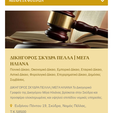
ΜΠΑΡΈΤΑ ΦΊΛΤΡΩΝ
ΔΙΚΗΓΟΡΟΣ ΣΚΥΔΡΑ ΠΕΛΛΑ | ΜΕΓΑ
ΗΛΙΑΝΑ
Ποινικό Δίκαιο, Οικονομικό Δίκαιο, Εμπορικό Δίκαιο, Εταιρικό Δίκαιο,
Αστικό Δίκαιο, Φορολογικό Δίκαιο, Επιχειρηματικό Δίκαιο, Δημόσιες
Συμβάσεις.
ΔΙΚΗΓΟΡΟΣ ΣΚΥΔΡΑ ΠΕΛΛΑ | ΜΕΓΑ ΗΛΙΑΝΑ Το Δικηγορικό
Γραφείο της Δικηγόρου Μέγα Ηλιάνας βρίσκεται στην Σκύδρα και
προσφέρει ολοκληρωμένες και υψηλού επιπέδου νομικές υπηρεσίες.
Έχοντας πλήρη συναίσθηση των υψηλών απαιτήσεων της εποχής
Ευξείνου Πόντου 19, Σκύδρα, Νομός Πέλλας,
που διανύουμε, το γραφείο μας στοχεύει στην παροχή υψηλού
Τ.Κ.58500
επιπέδου νομικών υπηρεσιών, υιοθετώντας μία άκρως