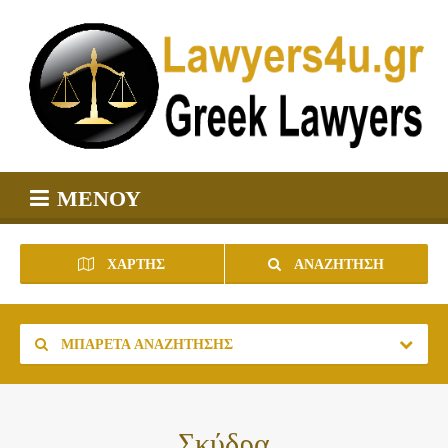
ΜΕΝΟΎ
ΧΆΡΤΗΣ
ΑΝΑΖΉΤΗΣΗ
ΜΠΑΡΈΤΑ ΑΝΑΖΉΤΗΣΗΣ
Σκύδρα