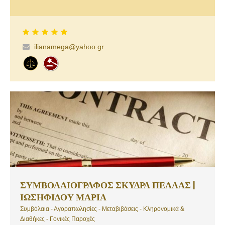
προσωποκεντρική και πελατοκεντρική προσέγγιση και
επιδεικνύοντας υψηλό αίσθημα ευθύνης κατά τον χειρισμό των
υποθέσεων που αναλαμβάνει.
ilianamega@yahoo.gr
ΣΥΜΒΟΛΑΙΟΓΡΑΦΟΣ ΣΚΥΔΡΑ ΠΕΛΛΑΣ |
ΙΩΣΗΦΙΔΟΥ ΜΑΡΙΑ
Συμβόλαια - Αγοραπωλησίες - Μεταβιβάσεις - Κληρονομικά &
Διαθήκες - Γονικές Παροχές