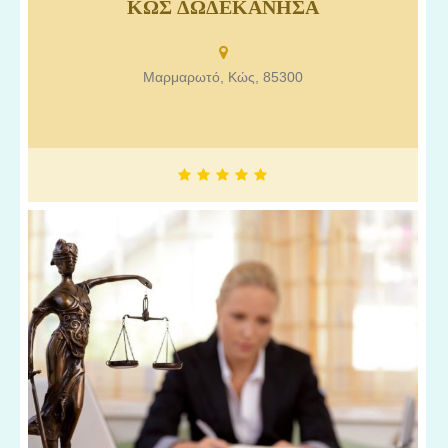
Αλεξανδρή Ελένη Κως, Δικηγόροι στην Κω, Δικηγορικό γραφείο
ΚΩΣ ΔΩΔΕΚΑΝΗΣΑ
στην Κω Δωδεκάνησα.
Μαρμαρωτό, Κώς, 85300