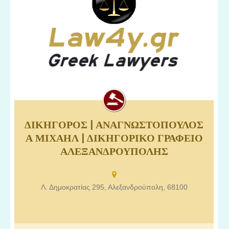
ΔΙΚΗΓΟΡΟΣ | ΑΝΑΓΝΩΣΤΟΠΟΥΛΟΣ
Δικηγόροι Αλεξανδρούπολης, Δικηγορικό γραφείο
Α ΜΙΧΑΗΛ | ΔΙΚΗΓΟΡΙΚΟ ΓΡΑΦΕΙΟ
Αλεξανδρούπολης, Δικηγόρος Αλεξανδρούπολης
ΑΛΕΞΑΝΔΡΟΥΠΟΛΗΣ
Αναγνωστόπουλος Μιχαήλ.
Λ. Δημοκρατίας 295, Αλεξανδρούπολη, 68100