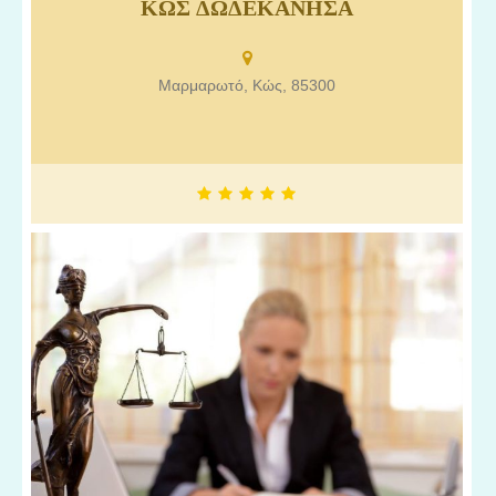
Αλεξανδρή Ελένη Κως, Δικηγόροι στην Κω, Δικηγορικό γραφείο
ΚΩΣ ΔΩΔΕΚΑΝΗΣΑ
στην Κω Δωδεκάνησα.
Μαρμαρωτό, Κώς, 85300